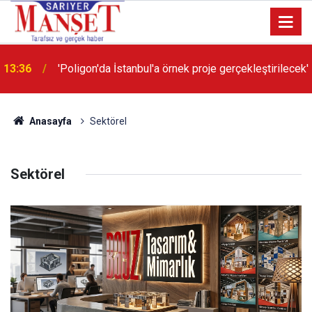
13:36
'Poligon'da İstanbul'a örnek proje gerçekleştirilecek'
Anasayfa
Sektörel
Sektörel