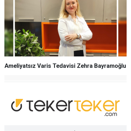
Ameliyatsız Varis Tedavisi Zehra Bayramoğlu