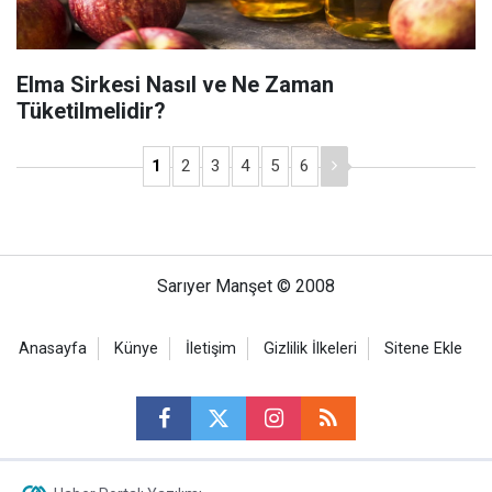
Elma Sirkesi Nasıl ve Ne Zaman
Tüketilmelidir?
1
2
3
4
5
6
Sarıyer Manşet © 2008
Anasayfa
Künye
İletişim
Gizlilik İlkeleri
Sitene Ekle