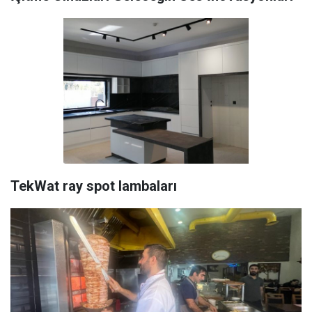
TekWat ray spot lambaları