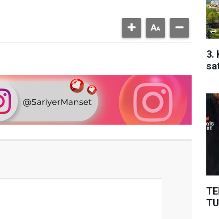
3.
sa
TE
TU