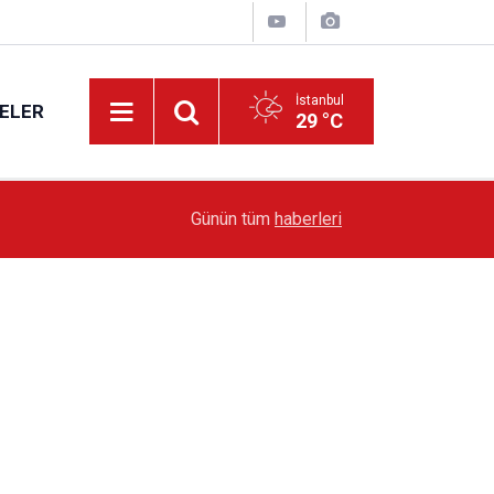
İstanbul
ELER
29 °C
19:51
Sarıyer’de Edebiyat Rüzgârı Esecek
Günün tüm
haberleri