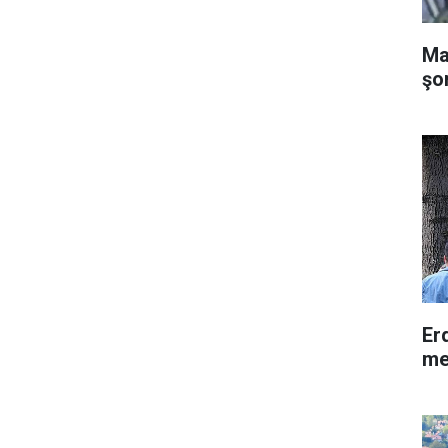
Ma
şor
Er
me