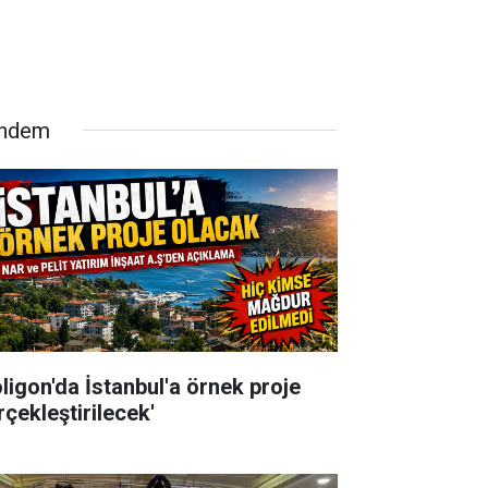
ndem
oligon'da İstanbul'a örnek proje
rçekleştirilecek'