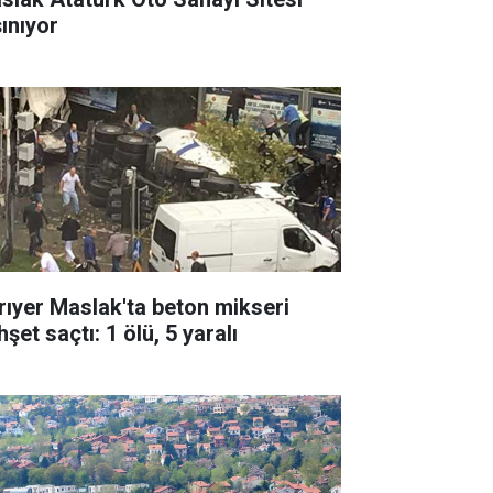
şınıyor
rıyer Maslak'ta beton mikseri
şet saçtı: 1 ölü, 5 yaralı