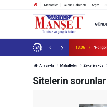
Manşetler
Günün Haberleri
Arşiv
S
GÜND
şüm açıklaması
24
13:36
'Poligon
Anasayfa
Mahalleler
Zekeriyaköy
Sitelerin sorunlar