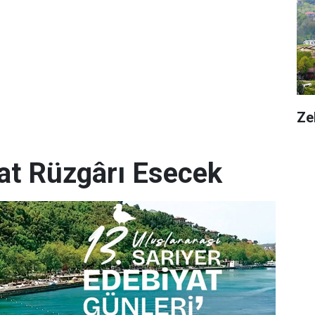
Ze
yat Rüzgârı Esecek