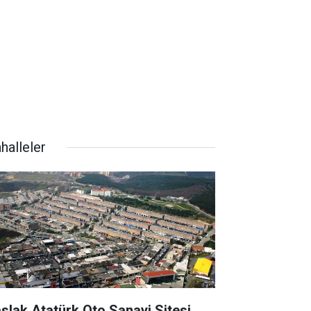
halleler
slak Atatürk Oto Sanayi Sitesi