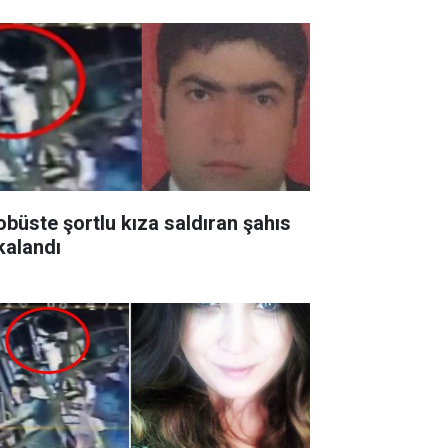
obüste şortlu kıza saldıran şahıs
kalandı