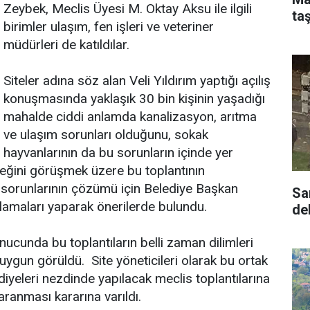
Zeybek, Meclis Üyesi M. Oktay Aksu ile ilgili
ta
birimler ulaşım, fen işleri ve veteriner
müdürleri de katıldılar.
Siteler adına söz alan Veli Yıldırım yaptığı açılış
konuşmasında yaklaşık 30 bin kişinin yaşadığı
mahalde ciddi anlamda kanalizasyon, arıtma
ve ulaşım sorunları olduğunu, sokak
hayvanlarının da bu sorunların içinde yer
eceğini görüşmek üzere bu toplantının
ak sorunlarının çözümü için Belediye Başkan
Sa
lamaları yaparak önerilerde bulundu.
deh
ucunda bu toplantıların belli zaman dilimleri
uygun görüldü. Site yöneticileri olarak bu ortak
iyeleri nezdinde yapılacak meclis toplantılarına
ranması kararına varıldı.