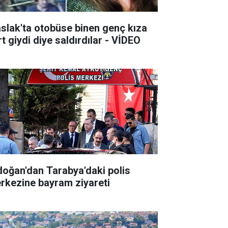
slak'ta otobüse binen genç kıza
t giydi diye saldırdılar - VİDEO
doğan'dan Tarabya'daki polis
rkezine bayram ziyareti