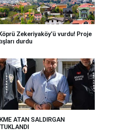
 Köprü Zekeriyaköy’ü vurdu! Proje
tışları durdu
KME ATAN SALDIRGAN
TUKLANDI