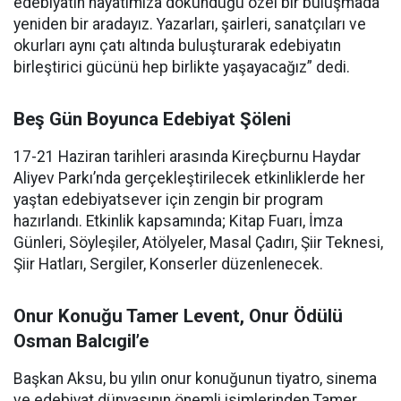
edebiyatın hayatımıza dokunduğu özel bir buluşmada
yeniden bir aradayız. Yazarları, şairleri, sanatçıları ve
okurları aynı çatı altında buluşturarak edebiyatın
birleştirici gücünü hep birlikte yaşayacağız” dedi.
Beş Gün Boyunca Edebiyat Şöleni
17-21 Haziran tarihleri arasında Kireçburnu Haydar
Aliyev Parkı’nda gerçekleştirilecek etkinliklerde her
yaştan edebiyatsever için zengin bir program
hazırlandı. Etkinlik kapsamında; Kitap Fuarı, İmza
Günleri, Söyleşiler, Atölyeler, Masal Çadırı, Şiir Teknesi,
Şiir Hatları, Sergiler, Konserler düzenlenecek.
Onur Konuğu Tamer Levent, Onur Ödülü
Osman Balcıgil’e
Başkan Aksu, bu yılın onur konuğunun tiyatro, sinema
ve edebiyat dünyasının önemli isimlerinden Tamer