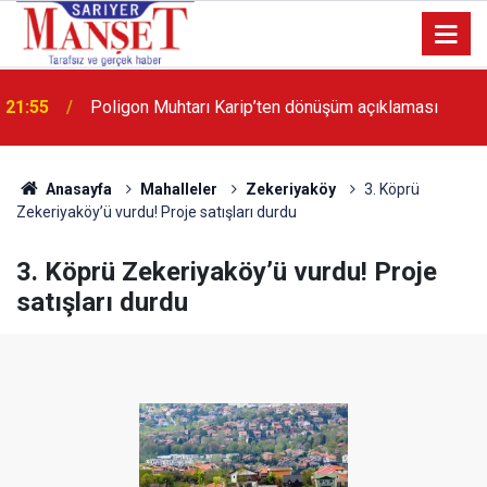
13:36
'Poligon'da İstanbul'a örnek proje gerçekleştirilecek'
Anasayfa
Mahalleler
Zekeriyaköy
3. Köprü
Zekeriyaköy’ü vurdu! Proje satışları durdu
3. Köprü Zekeriyaköy’ü vurdu! Proje
satışları durdu