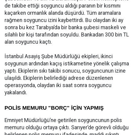
de takibe ettiği soyguncu aldığı paranın bir kısmını
kaçarken ormanlık alanda düşürdü. Tüm aramalara
rağmen soyguncu izini kaybettirdi. Bu olaydan iki ay
sonra bu kez Tarabya’da bir banka şubesi maskeli ve
silahlı bir kişi tarafından soyuldu. Bankadan 300 bin TL
alan soyguncu kaçtı.
İstanbul Asayiş Şube Müdürlüğü ekipleri, ikinci
soygunun ardından kaçış istikametine yönelik çalışma
yaptı. Ekiplerin sıkı takibi sonucu, soyguncunun izine
ulaşıldı. Ekiplerin belirlediği adrese düzenlenen
operasyonda, olaydan iki saat sonra soyguncu
yakalandı.
POLİS MEMURU "BORÇ" İÇİN YAPMIŞ
Emniyet Müdürlüğü’ne getirilen soyguncunun polis
memuru olduğu ortaya çıktı. Sarıyer’de görevli olduğu
belirlenen polis memuru ifadesinde, maddi sıkıntı