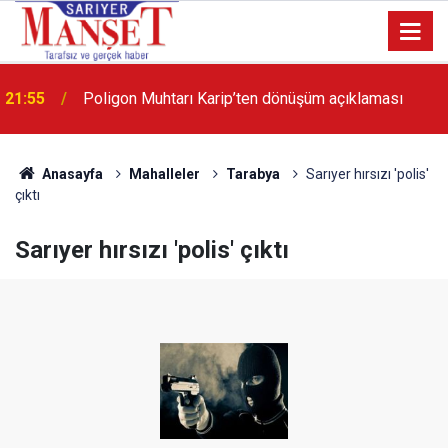
21:55
Poligon Muhtarı Karip’ten dönüşüm açıklaması
13:36
'Poligon'da İstanbul'a örnek proje gerçekleştirilecek'
Anasayfa
Mahalleler
Tarabya
Sarıyer hırsızı 'polis'
çıktı
Sarıyer hırsızı 'polis' çıktı