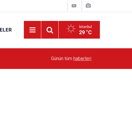
İstanbul
ELER
29 °C
19:51
Sarıyer’de Edebiyat Rüzgârı Esecek
Günün tüm
haberleri