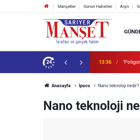
Manşetler
Günün Haberleri
Arşiv
S
GÜND
şüm açıklaması
24
13:36
'Poligon
Anasayfa
İpucu
Nano teknoloji nedir?
Nano teknoloji ne