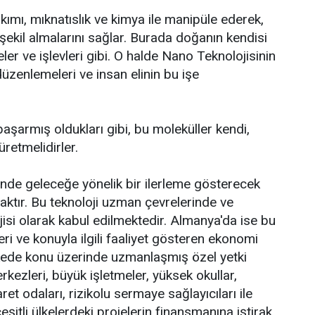
akımı, mıknatıslık ve kimya ile manipüle ederek,
 şekil almalarını sağlar. Burada doğanın kendisi
ler ve işlevleri gibi. O halde Nano Teknolojisinin
düzenlemeleri ve insan elinin bu işe
aşarmış oldukları gibi, bu moleküller kendi,
retmelidirler.
inde geleceğe yönelik bir ilerleme gösterecek
aktır. Bu teknoloji uzman çevrelerinde ve
isi olarak kabul edilmektedir. Almanya'da ise bu
ri ve konuyla ilgili faaliyet gösteren ekonomi
 ülkede konu üzerinde uzmanlaşmış özel yetki
kezleri, büyük işletmeler, yüksek okullar,
aret odaları, rizikolu sermaye sağlayıcıları ile
eşitli ülkelerdeki projelerin finansmanına iştirak