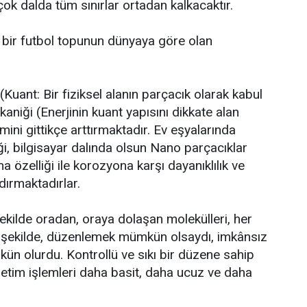
irçok dalda tüm sınırlar ortadan kalkacaktır.
 bir futbol topunun dünyaya göre olan
uant: Bir fiziksel alanın parçacık olarak kabul
aniği (Enerjinin kuant yapısını dikkate alan
ini gittikçe arttırmaktadır. Ev eşyalarında
i, bilgisayar dalında olsun Nano parçacıklar
 özelliği ile korozyona karşı dayanıklılık ve
ırmaktadırlar.
şekilde oradan, oraya dolaşan molekülleri, her
 şekilde, düzenlemek mümkün olsaydı, imkânsız
ün olurdu. Kontrollü ve sıkı bir düzene sahip
retim işlemleri daha basit, daha ucuz ve daha