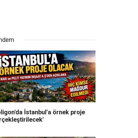
ndem
oligon'da İstanbul'a örnek proje
rçekleştirilecek'