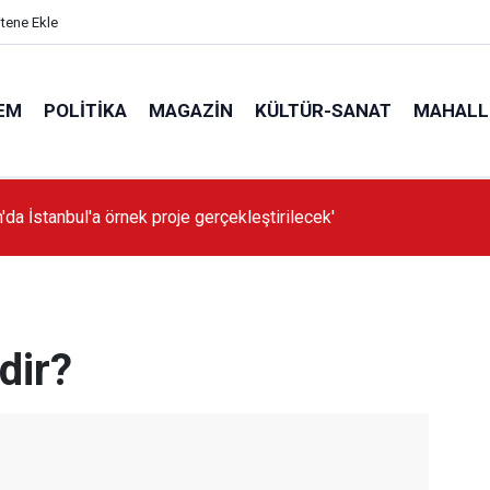
itene Ekle
EM
POLITIKA
MAGAZIN
KÜLTÜR-SANAT
MAHALL
'da İstanbul'a örnek proje gerçekleştirilecek'
dir?