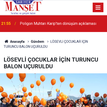
13:36
'Poligon'da İstanbul'a örnek proje gerçekleştirilecek'
Anasayfa
Gündem
LÖSEVLİ ÇOCUKLAR İÇİN
TURUNCU BALON UÇURULDU
LÖSEVLİ ÇOCUKLAR İÇİN TURUNCU
BALON UÇURULDU