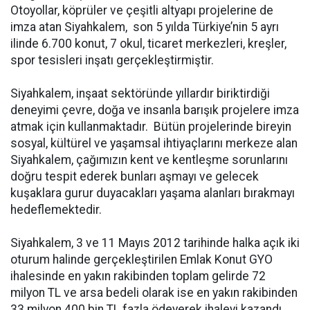
Otoyollar, köprüler ve çeşitli altyapı projelerine de
imza atan Siyahkalem, son 5 yılda Türkiye’nin 5 ayrı
ilinde 6.700 konut, 7 okul, ticaret merkezleri, kreşler,
spor tesisleri inşatı gerçekleştirmiştir.
Siyahkalem, inşaat sektöründe yıllardır biriktirdiği
deneyimi çevre, doğa ve insanla barışık projelere imza
atmak için kullanmaktadır. Bütün projelerinde bireyin
sosyal, kültürel ve yaşamsal ihtiyaçlarını merkeze alan
Siyahkalem, çağımızın kent ve kentleşme sorunlarını
doğru tespit ederek bunları aşmayı ve gelecek
kuşaklara gurur duyacakları yaşama alanları bırakmayı
hedeflemektedir.
Siyahkalem, 3 ve 11 Mayıs 2012 tarihinde halka açık iki
oturum halinde gerçekleştirilen Emlak Konut GYO
ihalesinde en yakın rakibinden toplam gelirde 72
milyon TL ve arsa bedeli olarak ise en yakın rakibinden
33 milyon 400 bin TL fazla ödeyerek ihaleyi kazandı.