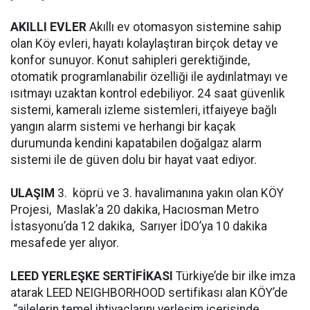
AKILLI EVLER
Akıllı ev otomasyon sistemine sahip
olan Köy evleri, hayatı kolaylaştıran birçok detay ve
konfor sunuyor. Konut sahipleri gerektiğinde,
otomatik programlanabilir özelliği ile aydınlatmayı ve
ısıtmayı uzaktan kontrol edebiliyor. 24 saat güvenlik
sistemi, kameralı izleme sistemleri, itfaiyeye bağlı
yangın alarm sistemi ve herhangi bir kaçak
durumunda kendini kapatabilen doğalgaz alarm
sistemi ile de güven dolu bir hayat vaat ediyor.
ULAŞIM
3. köprü ve 3. havalimanına yakın olan KÖY
Projesi, Maslak’a 20 dakika, Hacıosman Metro
İstasyonu’da 12 dakika, Sarıyer İDO’ya 10 dakika
mesafede yer alıyor.
LEED YERLEŞKE SERTİFİKASI
Türkiye’de bir ilke imza
atarak LEED NEIGHBORHOOD sertifikası alan KÖY’de
“ailelerin temel ihtiyaçlarını yerleşim içerisinde