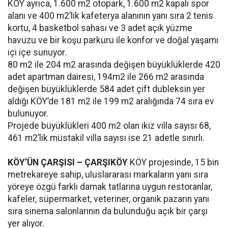
KÖY ayrıca, 1.600 m2 otopark, 1.600 m2 kapalı spor
alanı ve 400 m2’lik kafeterya alanının yanı sıra 2 tenis
kortu, 4 basketbol sahası ve 3 adet açık yüzme
havuzu ve bir koşu parkuru ile konfor ve doğal yaşamı
içi içe sunuyor.
80 m2 ile 204 m2 arasında değişen büyüklüklerde 420
adet apartman dairesi, 194m2 ile 266 m2 arasında
değişen büyüklüklerde 584 adet çift dubleksin yer
aldığı KÖY’de 181 m2 ile 199 m2 aralığında 74 sıra ev
bulunuyor.
Projede büyüklükleri 400 m2 olan ikiz villa sayısı 68,
461 m2’lik müstakil villa sayısı ise 21 adetle sınırlı.
KÖY’ÜN ÇARŞISI – ÇARŞIKÖY
KÖY projesinde, 15 bin
metrekareye sahip, uluslararası markaların yanı sıra
yöreye özgü farklı damak tatlarına uygun restoranlar,
kafeler, süpermarket, veteriner, organik pazarın yanı
sıra sinema salonlarının da bulunduğu açık bir çarşı
yer alıyor.