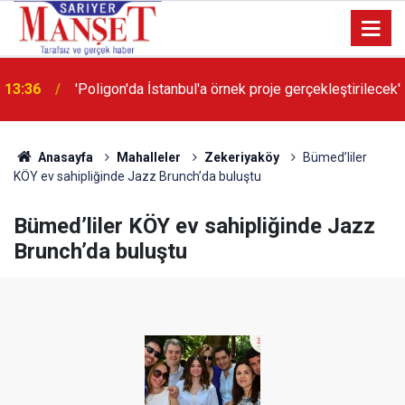
13:36
'Poligon'da İstanbul'a örnek proje gerçekleştirilecek'
Anasayfa
Mahalleler
Zekeriyaköy
Bümed’liler
KÖY ev sahipliğinde Jazz Brunch’da buluştu
Bümed’liler KÖY ev sahipliğinde Jazz
Brunch’da buluştu