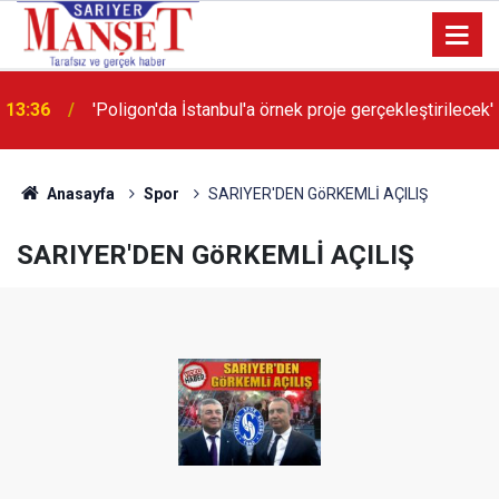
13:36
'Poligon'da İstanbul'a örnek proje gerçekleştirilecek'
Anasayfa
Spor
SARIYER'DEN GöRKEMLİ AÇILIŞ
SARIYER'DEN GöRKEMLİ AÇILIŞ