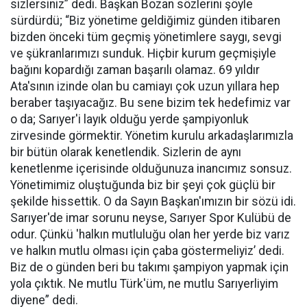
sizlersiniz” dedi. Başkan Bozan sözlerini şöyle
sürdürdü; “Biz yönetime geldiğimiz günden itibaren
bizden önceki tüm geçmiş yönetimlere saygı, sevgi
ve şükranlarımızı sunduk. Hiçbir kurum geçmişiyle
bağını kopardığı zaman başarılı olamaz. 69 yıldır
Ata'sının izinde olan bu camiayı çok uzun yıllara hep
beraber taşıyacağız. Bu sene bizim tek hedefimiz var
o da; Sarıyer'i layık olduğu yerde şampiyonluk
zirvesinde görmektir. Yönetim kurulu arkadaşlarımızla
bir bütün olarak kenetlendik. Sizlerin de aynı
kenetlenme içerisinde olduğunuza inancımız sonsuz.
Yönetimimiz oluştuğunda biz bir şeyi çok güçlü bir
şekilde hissettik. O da Sayın Başkan'ımızın bir sözü idi.
Sarıyer'de imar sorunu neyse, Sarıyer Spor Kulübü de
odur. Çünkü 'halkın mutluluğu olan her yerde biz varız
ve halkın mutlu olması için çaba göstermeliyiz’ dedi.
Biz de o günden beri bu takımı şampiyon yapmak için
yola çıktık. Ne mutlu Türk'üm, ne mutlu Sarıyerliyim
diyene” dedi.