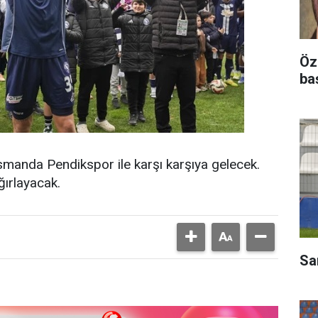
Öz
ba
asmanda Pendikspor ile karşı karşıya gelecek.
ırlayacak.
Sar