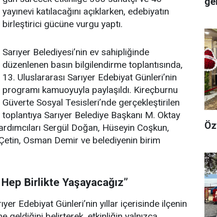
ge
yayınevi katılacağını açıklarken, edebiyatın
birleştirici gücüne vurgu yaptı.
Sarıyer Belediyesi’nin ev sahipliğinde
düzenlenen basın bilgilendirme toplantısında,
13. Uluslararası Sarıyer Edebiyat Günleri’nin
programı kamuoyuyla paylaşıldı. Kireçburnu
Güverte Sosyal Tesisleri’nde gerçekleştirilen
toplantıya Sarıyer Belediye Başkanı M. Oktay
Öz
ardımcıları Sergül Doğan, Hüseyin Coşkun,
Çetin, Osman Demir ve belediyenin birim
ü Hep Birlikte Yaşayacağız”
r Edebiyat Günleri’nin yıllar içerisinde ilçenin
e geldiğini belirterek, etkinliğin yalnızca