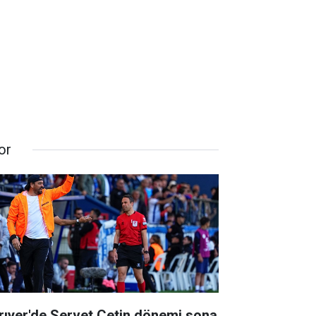
or
rıyer'de Servet Çetin dönemi sona