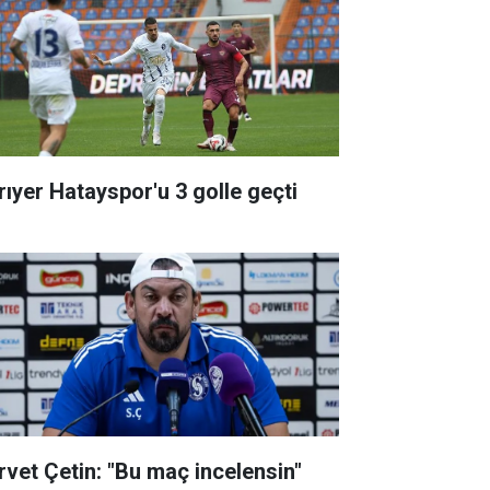
rıyer Hatayspor'u 3 golle geçti
rvet Çetin: "Bu maç incelensin"