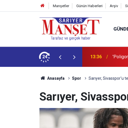
Manşetler
Günün Haberleri
Arşiv
S
GÜND
şüm açıklaması
24
13:36
'Poligon
Anasayfa
Spor
Sarıyer, Sivasspor'u te
Sarıyer, Sivasspor