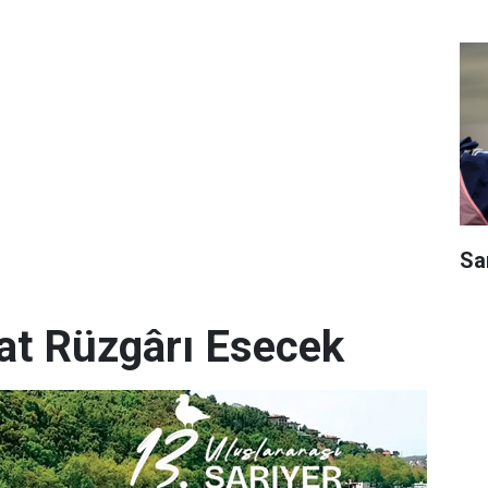
Sar
yat Rüzgârı Esecek