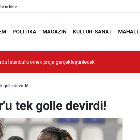
itene Ekle
EM
POLITIKA
MAGAZIN
KÜLTÜR-SANAT
MAHALL
'da İstanbul'a örnek proje gerçekleştirilecek'
k golle devirdi!
'u tek golle devirdi!