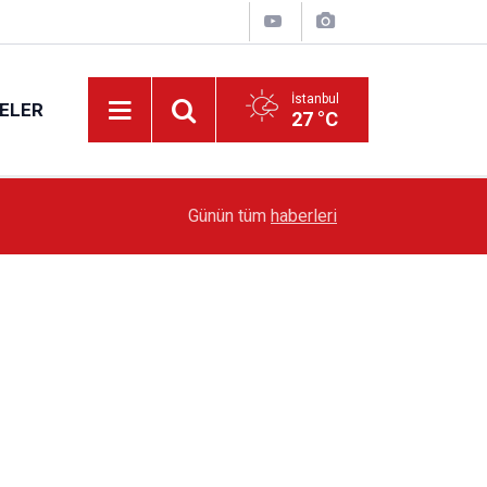
İstanbul
ELER
27 °C
19:51
Sarıyer’de Edebiyat Rüzgârı Esecek
Günün tüm
haberleri