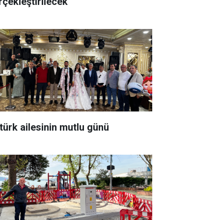
rçekleştirilecek'
türk ailesinin mutlu günü