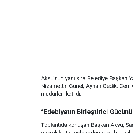
Aksu’nun yanı sıra Belediye Başkan Y
Nizamettin Günel, Ayhan Gedik, Cem 
müdürleri katıldı.
“Edebiyatın Birleştirici Gücün
Toplantıda konuşan Başkan Aksu, Sarıye
önemli kültür geleneklerinden biri halin