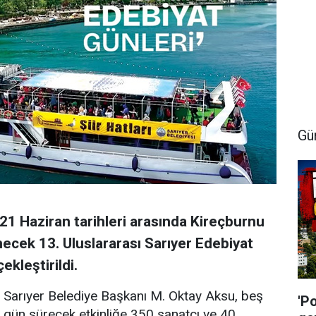
Gü
21 Haziran tarihleri arasında Kireçburnu
ecek 13. Uluslararası Sarıyer Edebiyat
ekleştirildi.
Sarıyer Belediye Başkanı M. Oktay Aksu, beş
'P
gün sürecek etkinliğe 350 sanatçı ve 40