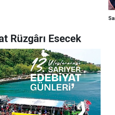
Sar
yat Rüzgârı Esecek