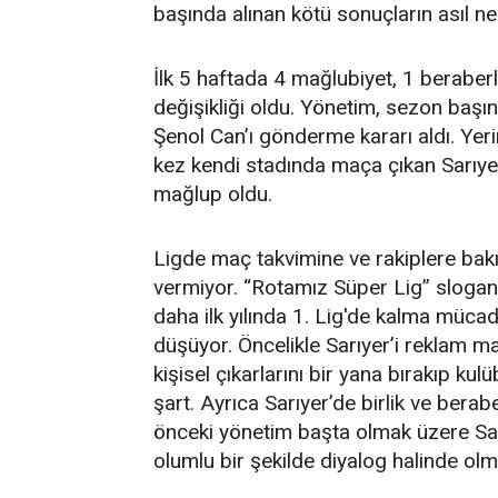
başında alınan kötü sonuçların asıl ne
İlk 5 haftada 4 mağlubiyet, 1 beraberli
değişikliği oldu. Yönetim, sezon başı
Şenol Can’ı gönderme kararı aldı. Yerin
kez kendi stadında maça çıkan Sarıye
mağlup oldu.
Ligde maç takvimine ve rakiplere bak
vermiyor. “Rotamız Süper Lig” slogan
daha ilk yılında 1. Lig'de kalma müca
düşüyor. Öncelikle Sarıyer’i reklam ma
kişisel çıkarlarını bir yana bırakıp ku
şart. Ayrıca Sarıyer’de birlik ve berab
önceki yönetim başta olmak üzere Sarı
olumlu bir şekilde diyalog halinde olm