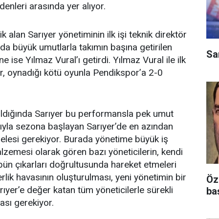
denleri arasında yer alıyor.
k alan Sarıyer yönetiminin ilk işi teknik direktör
nda büyük umutlarla takımın başına getirilen
Sa
e ise Yılmaz Vural’ı getirdi. Yılmaz Vural ile ilk
r, oynadığı kötü oyunla Pendikspor’a 2-0
ıldığında Sarıyer bu performansla pek umut
ıyla sezona başlayan Sarıyer’de en azından
delesi gerekiyor. Burada yönetime büyük iş
lzemesi olarak gören bazı yöneticilerin, kendi
lübün çıkarları doğrultusunda hareket etmeleri
erlik havasının oluşturulması, yeni yönetimin bir
Öz
yer’e değer katan tüm yöneticilerle sürekli
ba
ası gerekiyor.