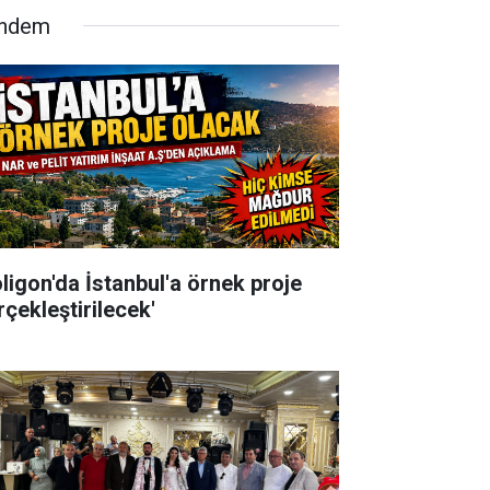
ndem
oligon'da İstanbul'a örnek proje
rçekleştirilecek'