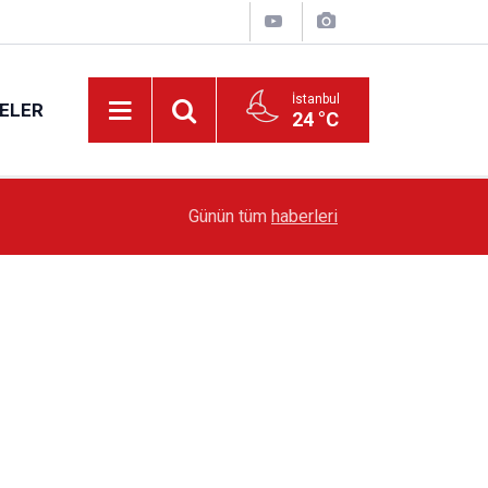
İstanbul
ELER
24 °C
19:51
Sarıyer’de Edebiyat Rüzgârı Esecek
Günün tüm
haberleri