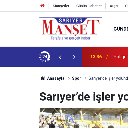
Manşetler
Günün Haberleri
Arşiv
S
GÜND
şüm açıklaması
24
13:36
'Poligon
Anasayfa
Spor
Sarıyer’de işler yolun
Sarıyer’de işler 