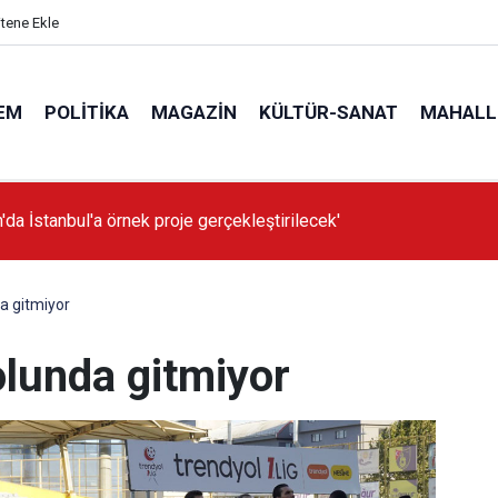
itene Ekle
EM
POLITIKA
MAGAZIN
KÜLTÜR-SANAT
MAHALL
'da İstanbul'a örnek proje gerçekleştirilecek'
da gitmiyor
yolunda gitmiyor