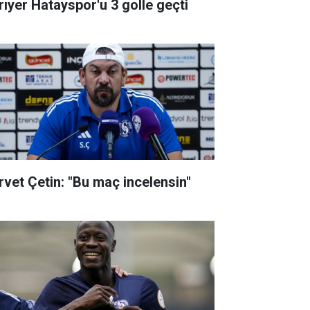
rıyer Hatayspor'u 3 golle geçti
rvet Çetin: "Bu maç incelensin"