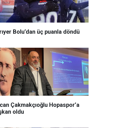
rıyer Bolu’dan üç puanla döndü
can Çakmakçıoğlu Hopaspor’a
şkan oldu