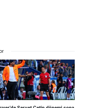
or
rıyer'de Servet Çetin dönemi sona