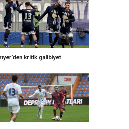
ıyer’den kritik galibiyet