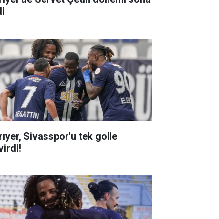
di
rıyer, Sivasspor'u tek golle
irdi!