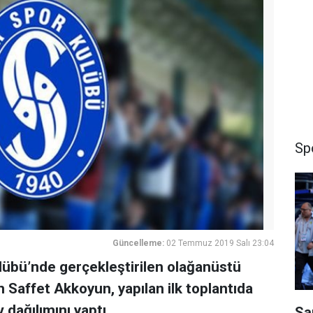
Sp
Güncelleme:
02 Temmuz 2019 Salı 23:04
lübü’nde gerçekleştirilen olağanüstü
Saffet Akkoyun, yapılan ilk toplantıda
v dağılımını yaptı.
Sa