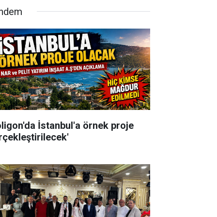
ndem
oligon'da İstanbul'a örnek proje
rçekleştirilecek'