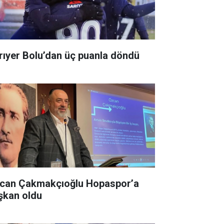
rıyer Bolu’dan üç puanla döndü
can Çakmakçıoğlu Hopaspor’a
şkan oldu