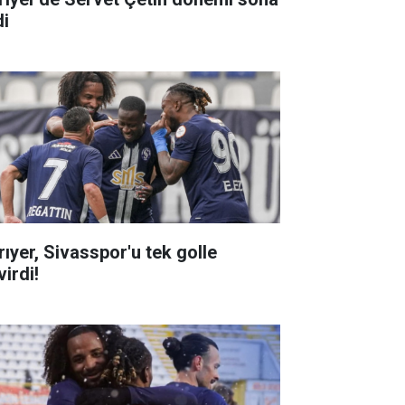
di
rıyer, Sivasspor'u tek golle
irdi!