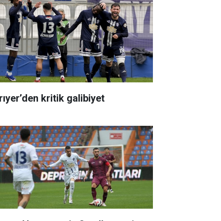
ıyer’den kritik galibiyet