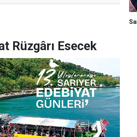
Sar
yat Rüzgârı Esecek