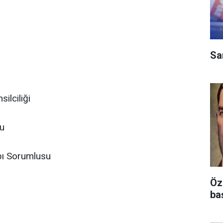
Sa
ilciliği
su
pı Sorumlusu
Öz
ba