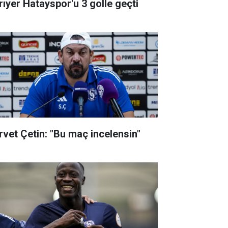
rıyer Hatayspor'u 3 golle geçti
rvet Çetin: "Bu maç incelensin"