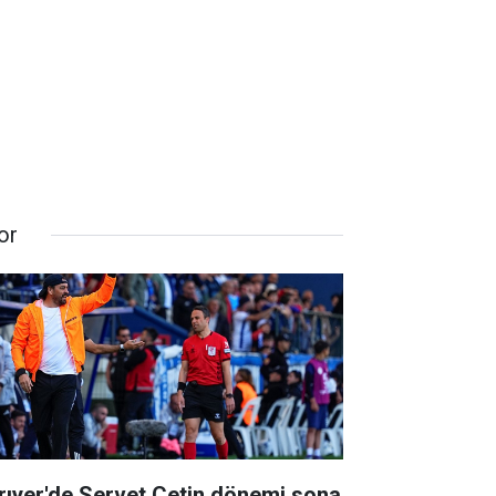
or
rıyer'de Servet Çetin dönemi sona