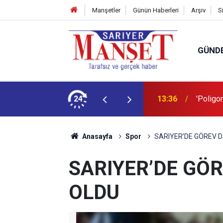
Manşetler
Günün Haberleri
Arşiv
S
GÜND
şüm açıklaması
24
13:36
'Poligon
Anasayfa
Spor
SARIYER’DE GÖREV DA
SARIYER’DE GÖR
OLDU