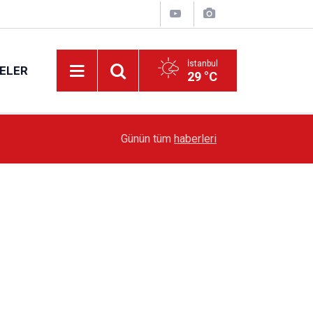
İstanbul
ELER
29 °C
19:51
Sarıyer’de Edebiyat Rüzgârı Esecek
Günün tüm
haberleri