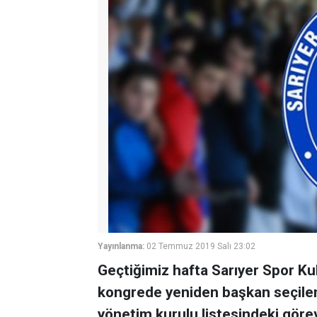
Yayınlanma:
02 Temmuz 2019 Salı 23:02
Geçtiğimiz hafta Sarıyer Spor Ku
kongrede yeniden başkan seçilen 
yönetim kurulu listesindeki göre