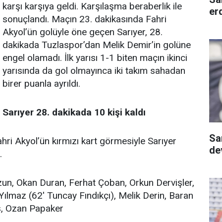
karşı karşıya geldi. Karşılaşma beraberlik ile
er
sonuçlandı. Maçın 23. dakikasında Fahri
Akyol’ün golüyle öne geçen Sarıyer, 28.
dakikada Tuzlaspor’dan Melik Demir’in golüne
engel olamadı. İlk yarısı 1-1 biten maçın ikinci
yarısında da gol olmayınca iki takım sahadan
birer puanla ayrıldı.
Sarıyer 28. dakikada 10 kişi kaldı
Sa
hri Akyol’ün kırmızı kart görmesiyle Sarıyer
dev
.
un, Okan Duran, Ferhat Çoban, Orkun Dervişler,
Yılmaz (62' Tuncay Fındıkçı), Melik Derin, Baran
ş, Ozan Papaker