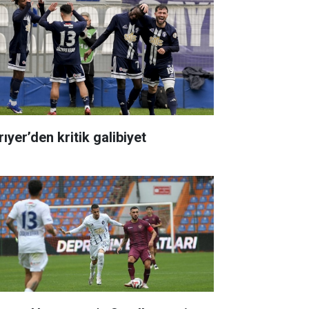
ıyer’den kritik galibiyet