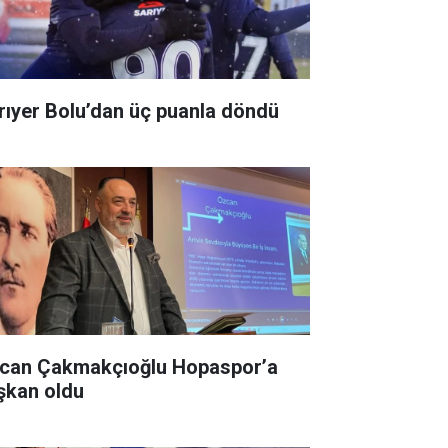
rıyer Bolu’dan üç puanla döndü
can Çakmakçıoğlu Hopaspor’a
şkan oldu