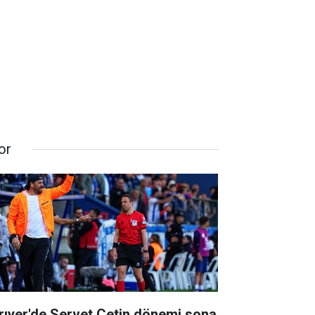
or
rıyer'de Servet Çetin dönemi sona