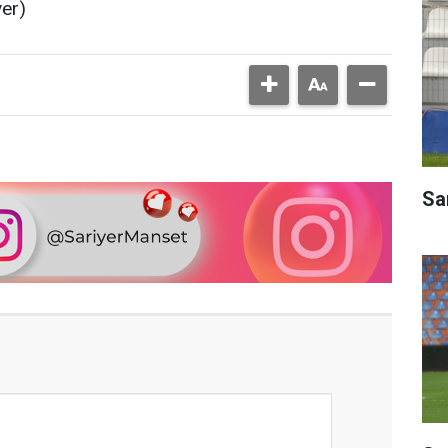
yer)
Sar