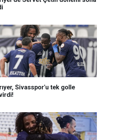
di
rıyer, Sivasspor'u tek golle
irdi!