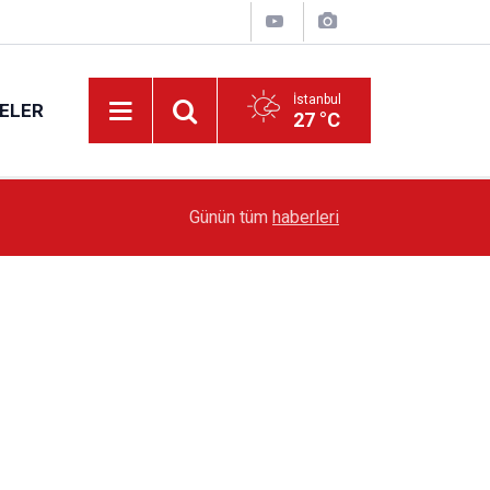
İstanbul
ELER
27 °C
19:51
Sarıyer’de Edebiyat Rüzgârı Esecek
Günün tüm
haberleri