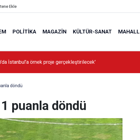
itene Ekle
EM
POLITIKA
MAGAZIN
KÜLTÜR-SANAT
MAHALL
'da İstanbul'a örnek proje gerçekleştirilecek'
uanla döndü
n 1 puanla döndü