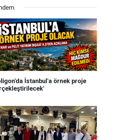
ndem
oligon'da İstanbul'a örnek proje
rçekleştirilecek'