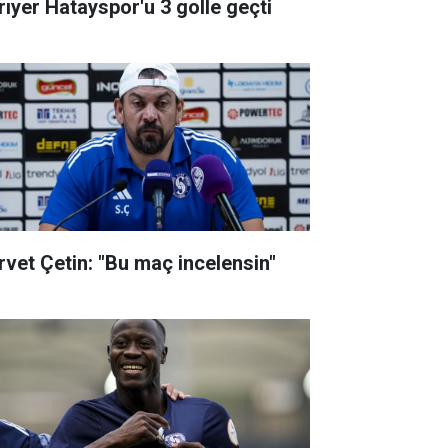
rıyer Hatayspor'u 3 golle geçti
rvet Çetin: "Bu maç incelensin"