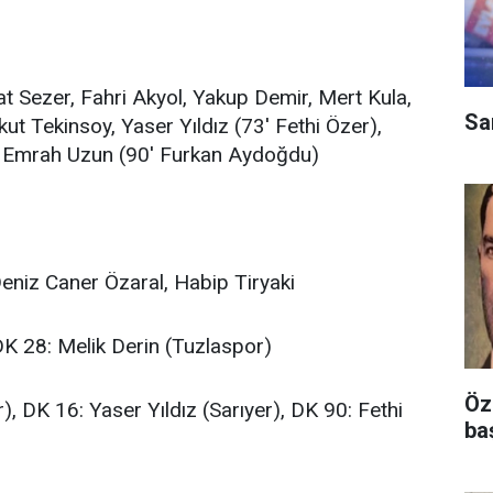
at Sezer, Fahri Akyol, Yakup Demir, Mert Kula,
Sa
ut Tekinsoy, Yaser Yıldız (73' Fethi Özer),
), Emrah Uzun (90' Furkan Aydoğdu)
eniz Caner Özaral, Habip Tiryaki
DK 28: Melik Derin (Tuzlaspor)
Öz
r), DK 16: Yaser Yıldız (Sarıyer), DK 90: Fethi
ba