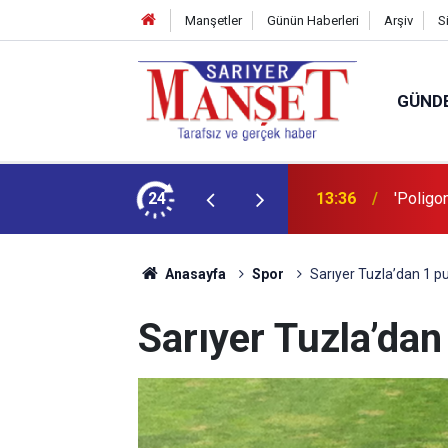
Manşetler
Günün Haberleri
Arşiv
S
GÜND
şüm açıklaması
24
13:36
'Poligon
Anasayfa
Spor
Sarıyer Tuzla’dan 1 p
Sarıyer Tuzla’da