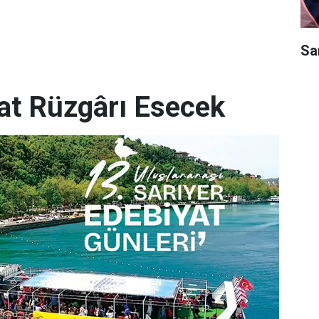
Sar
yat Rüzgârı Esecek