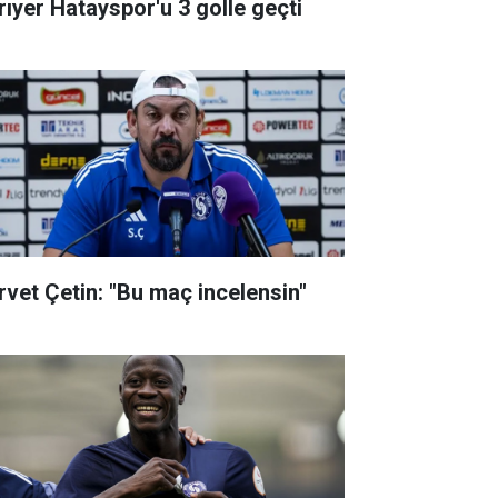
rıyer Hatayspor'u 3 golle geçti
rvet Çetin: "Bu maç incelensin"