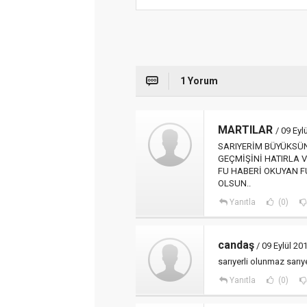
1 Yorum
MARTILAR
/ 09 Ey
SARIYERİM BÜYÜKSÜ
GEÇMİŞİNİ HATIRLA V
FU HABERİ OKUYAN F
OLSUN..
Yanıtla
(0)
candaş
/ 09 Eylül 2
sarıyerli olunmaz sarıye
Yanıtla
(0)