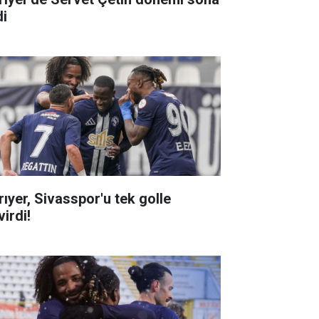
di
rıyer, Sivasspor'u tek golle
irdi!