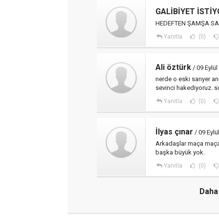
GALİBİYET İSTİ
HEDEFTEN ŞAMŞA SA
Yanıtla
(0)
Ali öztürk
/ 09 Eylü
nerde o eski sarıyer an
sevinci hakediyoruz. s
Yanıtla
(0)
İlyas çınar
/ 09 Eyl
Arkadaşlar maça maça 
başka büyük yok.
Yanıtla
(0)
Daha 