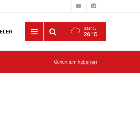
İstanbul
ELER
26 °C
19:51
Sarıyer’de Edebiyat Rüzgârı Esecek
Günün tüm
haberleri