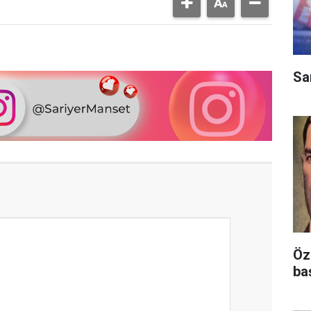
Sa
Öz
ba