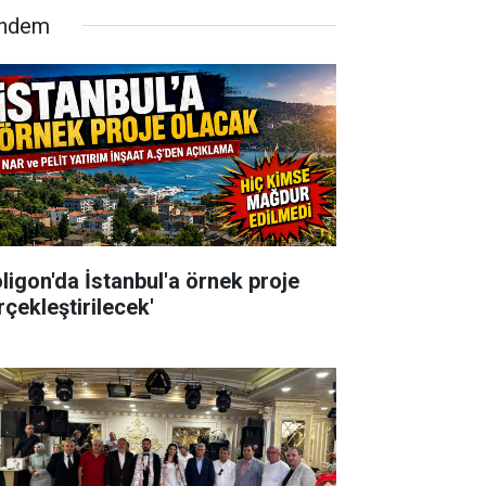
ndem
oligon'da İstanbul'a örnek proje
rçekleştirilecek'