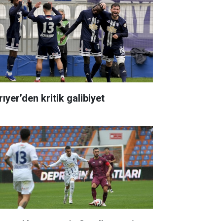
ıyer’den kritik galibiyet