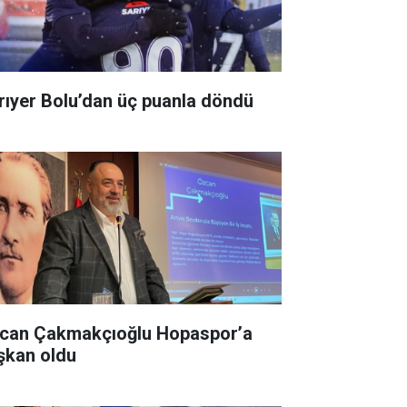
rıyer Bolu’dan üç puanla döndü
can Çakmakçıoğlu Hopaspor’a
şkan oldu