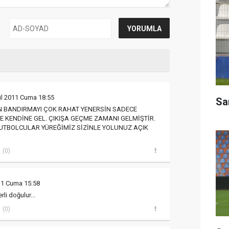
lül 2011 Cuma 18:55
Sar
N BANDIRMAYI ÇOK RAHAT YENERSİN SADECE
E KENDİNE GEL. ÇIKIŞA GEÇME ZAMANI GELMİŞTİR.
UTBOLCULAR YÜREĞİMİZ SİZİNLE YOLUNUZ AÇIK
(0)
011 Cuma 15:58
rli doğulur...
(0)