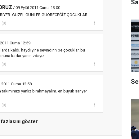
Sa
YORUZ
/ 09 Eylül 2011 Cuma 13:00
RIYER. GÜZEL GÜNLER GÜÖRECEĞİZ ÇOCUKLAR.
(0)
l 2011 Cuma 12:59
ılarda kaldı. haydi yine sevindirin be çocuklar. bu
onuna kadar yanınızdayız.
(0)
Se
ül 2011 Cuma 12:58
takımımızı yanlız bırakmayalım. en büyük sarıyer
(0)
fazlasını göster