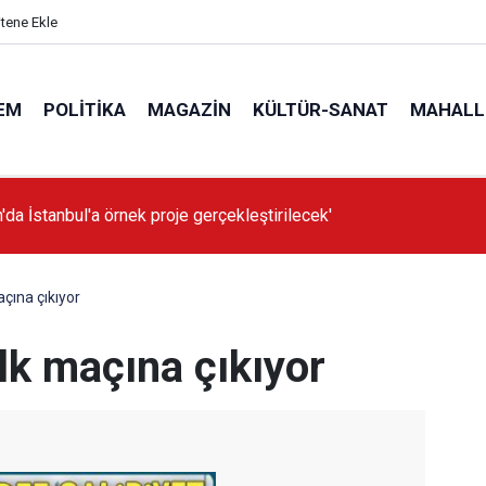
itene Ekle
EM
POLITIKA
MAGAZIN
KÜLTÜR-SANAT
MAHALL
'da İstanbul'a örnek proje gerçekleştirilecek'
çına çıkıyor
lk maçına çıkıyor