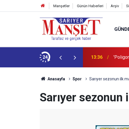
Manşetler
Günün Haberleri
Arşiv
S
GÜND
şüm açıklaması
24
13:36
'Poligon
Anasayfa
Spor
Sarıyer sezonun ilk ma
Sarıyer sezonun i