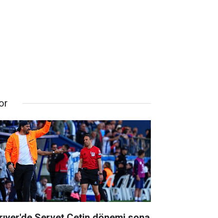
or
rıyer'de Servet Çetin dönemi sona