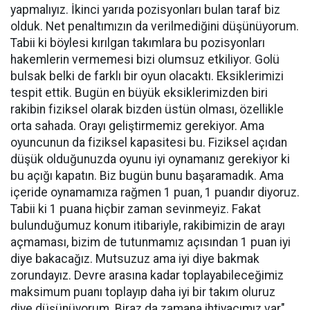
yapmalıyız. İkinci yarıda pozisyonları bulan taraf biz
olduk. Net penaltımızın da verilmediğini düşünüyorum.
Tabii ki böylesi kırılgan takımlara bu pozisyonları
hakemlerin vermemesi bizi olumsuz etkiliyor. Golü
bulsak belki de farklı bir oyun olacaktı. Eksiklerimizi
tespit ettik. Bugün en büyük eksiklerimizden biri
rakibin fiziksel olarak bizden üstün olması, özellikle
orta sahada. Orayı geliştirmemiz gerekiyor. Ama
oyuncunun da fiziksel kapasitesi bu. Fiziksel açıdan
düşük olduğunuzda oyunu iyi oynamanız gerekiyor ki
bu açığı kapatın. Biz bugün bunu başaramadık. Ama
içeride oynamamıza rağmen 1 puan, 1 puandır diyoruz.
Tabii ki 1 puana hiçbir zaman sevinmeyiz. Fakat
bulunduğumuz konum itibariyle, rakibimizin de arayı
açmaması, bizim de tutunmamız açısından 1 puan iyi
diye bakacağız. Mutsuzuz ama iyi diye bakmak
zorundayız. Devre arasına kadar toplayabileceğimiz
maksimum puanı toplayıp daha iyi bir takım oluruz
diye düşünüyorum. Biraz da zamana ihtiyacımız var"