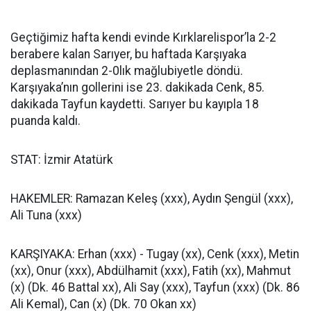
Geçtiğimiz hafta kendi evinde Kırklarelispor’la 2-2
berabere kalan Sarıyer, bu haftada Karşıyaka
deplasmanından 2-0lık mağlubiyetle döndü.
Karşıyaka’nın gollerini ise 23. dakikada Cenk, 85.
dakikada Tayfun kaydetti. Sarıyer bu kayıpla 18
puanda kaldı.
STAT: İzmir Atatürk
HAKEMLER: Ramazan Keleş (xxx), Aydın Şengül (xxx),
Ali Tuna (xxx)
KARŞIYAKA: Erhan (xxx) - Tugay (xx), Cenk (xxx), Metin
(xx), Onur (xxx), Abdülhamit (xxx), Fatih (xx), Mahmut
(x) (Dk. 46 Battal xx), Ali Say (xxx), Tayfun (xxx) (Dk. 86
Ali Kemal), Can (x) (Dk. 70 Okan xx)