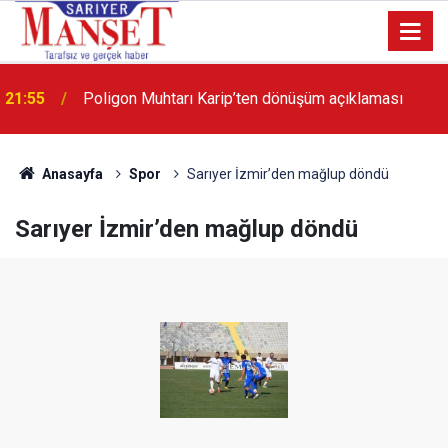
21:55
Poligon Muhtarı Karip’ten dönüşüm açıklaması
13:36
'Poligon'da İstanbul'a örnek proje gerçekleştirilecek'
Anasayfa
Spor
Sarıyer İzmir’den mağlup döndü
Sarıyer İzmir’den mağlup döndü