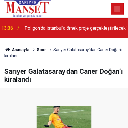
13:36
'Poligon'da İstanbul'a örnek proje gerçekleştirilecek'
Anasayfa
Spor
Sarıyer Galatasaray'dan Caner Doğan’ı
kiralandı
Sarıyer Galatasaray'dan Caner Doğan’ı
kiralandı