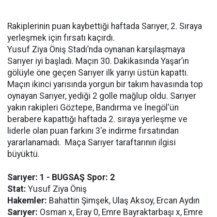
Rakiplerinin puan kaybettiği haftada Sarıyer, 2. Sıraya
yerleşmek için fırsatı kaçırdı.
Yusuf Ziya Öniş Stadı’nda oynanan karşılaşmaya
Sarıyer iyi başladı. Maçın 30. Dakikasında Yaşar’ın
gölüyle öne geçen Sarıyer ilk yarıyı üstün kapattı.
Maçın ikinci yarısında yorgun bir takım havasında top
oynayan Sarıyer, yediği 2 golle mağlup oldu. Sarıyer
yakın rakipleri Göztepe, Bandırma ve İnegöl'ün
berabere kapattığı haftada 2. sıraya yerleşme ve
liderle olan puan farkını 3'e indirme fırsatından
yararlanamadı. Maça Sarıyer taraftarının ilgisi
büyüktü.
Sarıyer: 1 - BUGSAŞ Spor: 2
Stat:
Yusuf Ziya Öniş
Hakemler:
Bahattin Şimşek, Ulaş Aksoy, Ercan Aydın
Sarıyer:
Osman x, Eray 0, Emre Bayraktarbaşı x, Emre