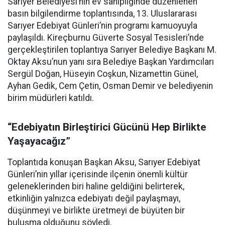
Sarıyer Belediyesi’nin ev sahipliğinde düzenlenen
basın bilgilendirme toplantısında, 13. Uluslararası
Sarıyer Edebiyat Günleri’nin programı kamuoyuyla
paylaşıldı. Kireçburnu Güverte Sosyal Tesisleri’nde
gerçekleştirilen toplantıya Sarıyer Belediye Başkanı M.
Oktay Aksu’nun yanı sıra Belediye Başkan Yardımcıları
Sergül Doğan, Hüseyin Coşkun, Nizamettin Günel,
Ayhan Gedik, Cem Çetin, Osman Demir ve belediyenin
birim müdürleri katıldı.
“Edebiyatın Birleştirici Gücünü Hep Birlikte
Yaşayacağız”
Toplantıda konuşan Başkan Aksu, Sarıyer Edebiyat
Günleri’nin yıllar içerisinde ilçenin önemli kültür
geleneklerinden biri haline geldiğini belirterek,
etkinliğin yalnızca edebiyatı değil paylaşmayı,
düşünmeyi ve birlikte üretmeyi de büyüten bir
buluşma olduğunu söyledi.