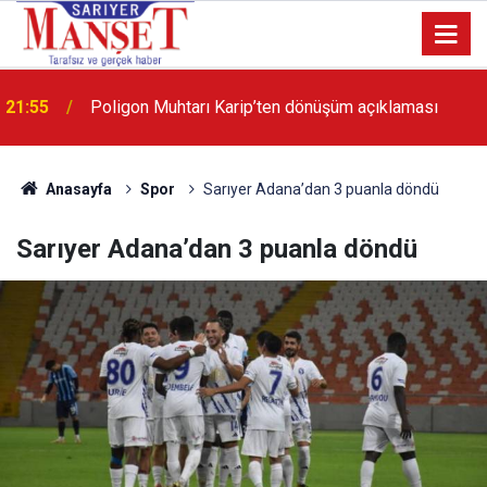
21:55
Poligon Muhtarı Karip’ten dönüşüm açıklaması
13:36
'Poligon'da İstanbul'a örnek proje gerçekleştirilecek'
Anasayfa
Spor
Sarıyer Adana’dan 3 puanla döndü
Sarıyer Adana’dan 3 puanla döndü