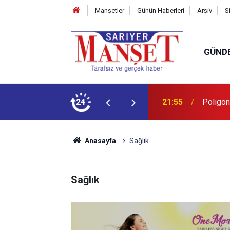
Manşetler
Günün Haberleri
Arşiv
S
GÜND
şüm açıklaması
24
13:36
'Poligon
Anasayfa
Sağlık
Sağlık