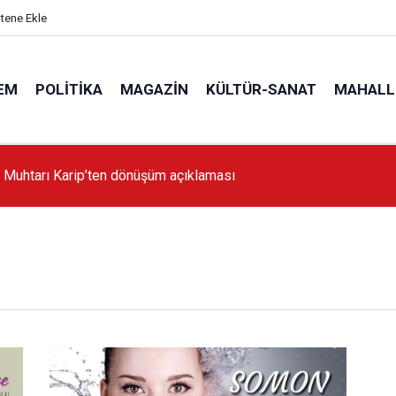
itene Ekle
EM
POLITIKA
MAGAZIN
KÜLTÜR-SANAT
MAHALL
'da İstanbul'a örnek proje gerçekleştirilecek'