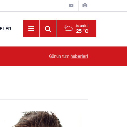
İstanbul
ELER
25 °C
19:51
Sarıyer’de Edebiyat Rüzgârı Esecek
Günün tüm
haberleri