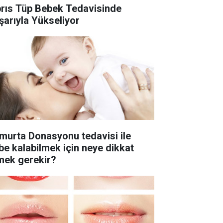
brıs Tüp Bebek Tedavisinde
şarıyla Yükseliyor
murta Donasyonu tedavisi ile
be kalabilmek için neye dikkat
mek gerekir?