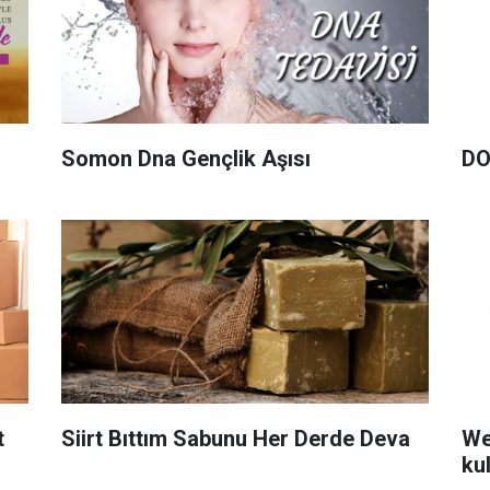
Somon Dna Gençlik Aşısı
DO
t
Siirt Bıttım Sabunu Her Derde Deva
We
ku