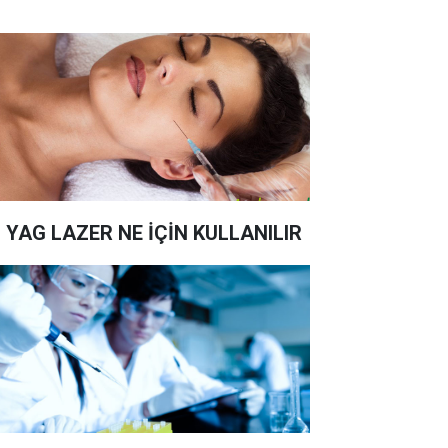
 YAG LAZER NE İÇİN KULLANILIR