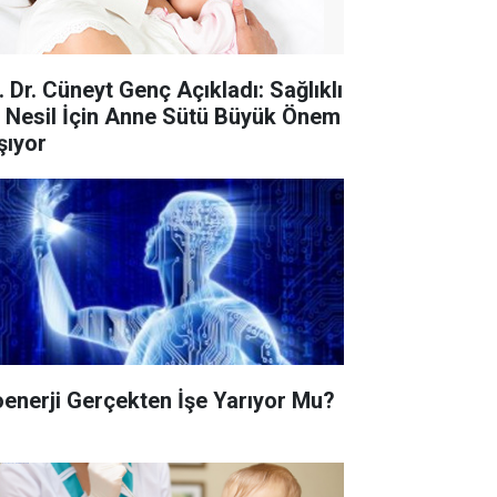
. Dr. Cüneyt Genç Açıkladı: Sağlıklı
r Nesil İçin Anne Sütü Büyük Önem
şıyor
oenerji Gerçekten İşe Yarıyor Mu?