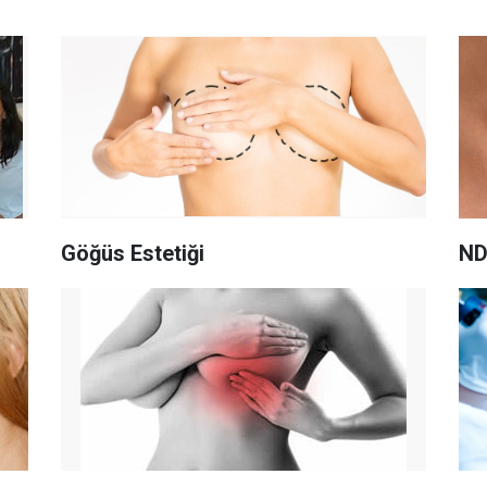
Göğüs Estetiği
ND