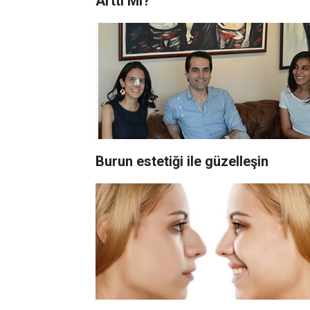
Arttı Mı?
Burun estetiği ile güzelleşin