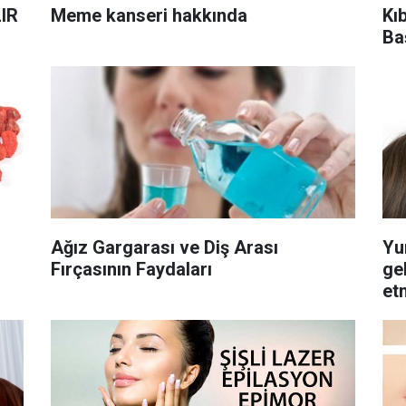
IR
Meme kanseri hakkında
Kı
Ba
Ağız Gargarası ve Diş Arası
Yu
Fırçasının Faydaları
ge
et