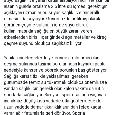
suyu sağlıklı ve yeteri kadar alabiliyor mu? Yetişkin bir
insanın günde ortalama 2.5 litre su içmesi gerektiğini
açıklayan uzmanlar bu suyun sağlıklı ve mineralli
olmasını da söylüyor. Günümüzde arıtılmış olarak
görünen çeşme sularının içme suyu olarak
kullanılması da sağlığa en büyük zararı veren
etkenlerden birisi. İçeriğindeki ağır metaller ve kireç
çeşme suyunu oldukça sağlıksız kılıyor.
Yapılan incelemelerde yeterince arıtılmamış olan
çeşme sularında taşıma borularından kaynaklı paslar
nedeniyle kanser ve böbrek sorunları baş gösteriyor.
Sağlığa karşı titizlikle yaklaşılması gereken
günümüzde temiz su tüketmek oldukça önemli. Öte
yandan sağlık için gerekli olan kalori yakımı da rutin
sporlarla sağlanıyor. Bireysel spor oranında yaşanan
inanılmaz düşüş kısa vadede etki göstermese de
uzun vadede damar tıkanıklıkların dan felce kadar
varan ağır faturalarla geri dönüyor. Sporla