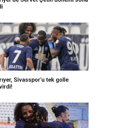
di
rıyer, Sivasspor'u tek golle
irdi!