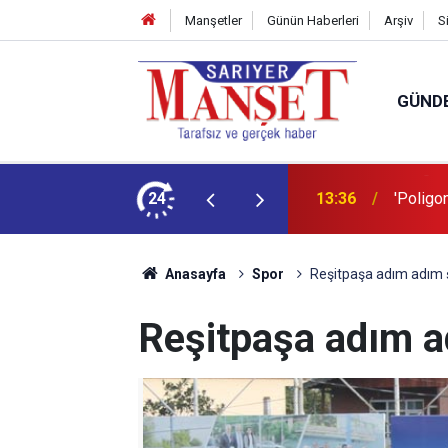
Manşetler
Günün Haberleri
Arşiv
S
GÜND
şüm açıklaması
24
13:36
'Poligon
Anasayfa
Spor
Reşitpaşa adım adım
Reşitpaşa adım 