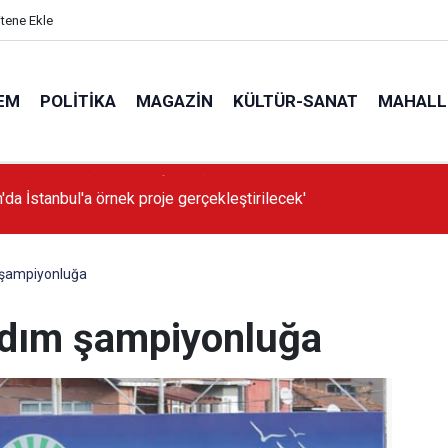
itene Ekle
EM
POLITIKA
MAGAZIN
KÜLTÜR-SANAT
MAHALL
'da İstanbul'a örnek proje gerçekleştirilecek'
 şampiyonluğa
adım şampiyonluğa