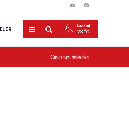
İstanbul
ELER
23 °C
19:51
Sarıyer’de Edebiyat Rüzgârı Esecek
Günün tüm
haberleri