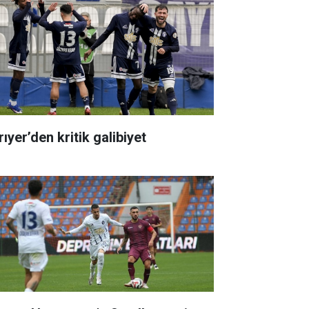
ıyer’den kritik galibiyet