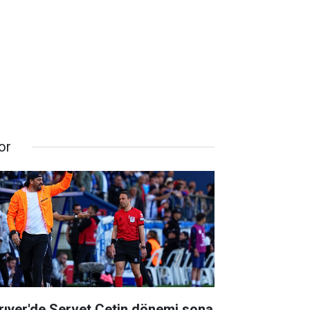
or
rıyer'de Servet Çetin dönemi sona