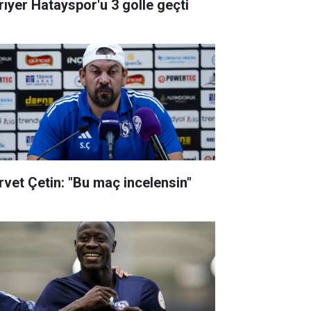
rıyer Hatayspor'u 3 golle geçti
rvet Çetin: "Bu maç incelensin"