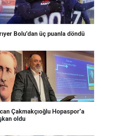
rıyer Bolu’dan üç puanla döndü
can Çakmakçıoğlu Hopaspor’a
şkan oldu