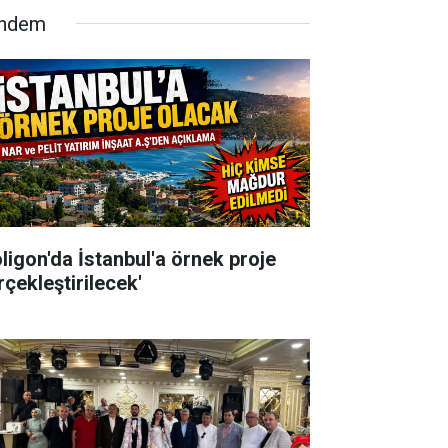
ndem
oligon'da İstanbul'a örnek proje
rçekleştirilecek'