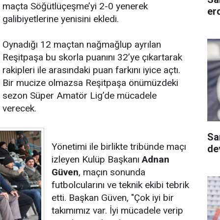
maçta Söğütlüçeşme’yi 2-0 yenerek
er
galibiyetlerine yenisini ekledi.
Oynadığı 12 maçtan nağmağlup ayrılan
Reşitpaşa bu skorla puanını 32’ye çıkartarak
rakipleri ile arasındaki puan farkını iyice açtı.
Bir mucize olmazsa Reşitpaşa önümüzdeki
sezon Süper Amatör Lig’de mücadele
verecek.
Sa
Yönetimi ile birlikte tribünde maçı
dev
izleyen Kulüp Başkanı
Adnan
Güven
, maçın sonunda
futbolcularını ve teknik ekibi tebrik
etti. Başkan Güven, "Çok iyi bir
takımımız var. İyi mücadele verip