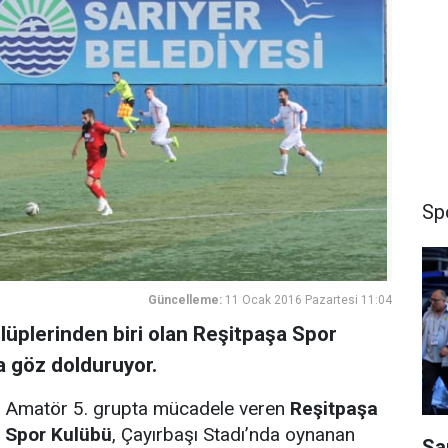
Sp
Güncelleme:
11 Ocak 2016 Pazartesi 11:04
ulüplerinden biri olan Reşitpaşa Spor
a göz dolduruyor.
Amatör 5. grupta mücadele veren
Reşitpaşa
Spor Kulübü
, Çayırbaşı Stadı’nda oynanan
Sa