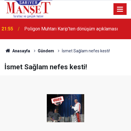
21:55
Poligon Muhtarı Karip’ten dönüşüm açıklaması
13:36
'Poligon'da İstanbul'a örnek proje gerçekleştirilecek'
Anasayfa
Gündem
İsmet Sağlam nefes kesti!
İsmet Sağlam nefes kesti!