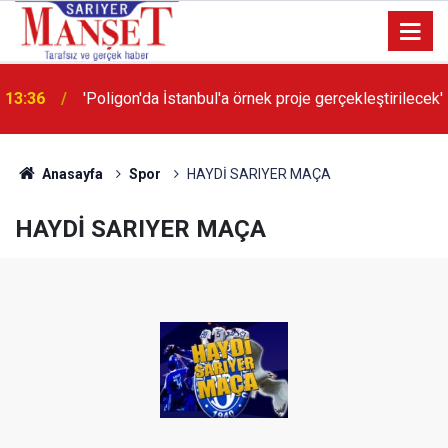
13:36
'Poligon'da İstanbul'a örnek proje gerçekleştirilecek'
Anasayfa
Spor
HAYDİ SARIYER MAÇA
HAYDİ SARIYER MAÇA