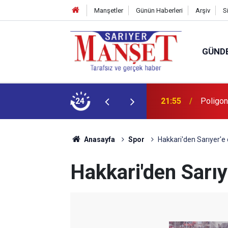
Manşetler
Günün Haberleri
Arşiv
S
GÜND
şüm açıklaması
24
13:36
'Poligon
Anasayfa
Spor
Hakkari'den Sarıyer'e
Hakkari'den Sarıy