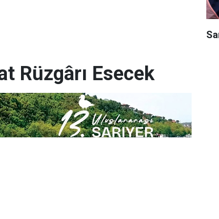
Sar
yat Rüzgârı Esecek