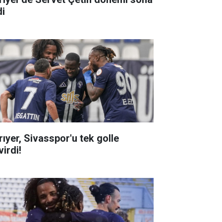
di
rıyer, Sivasspor'u tek golle
irdi!