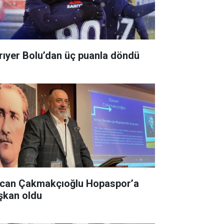
rıyer Bolu’dan üç puanla döndü
can Çakmakçıoğlu Hopaspor’a
şkan oldu