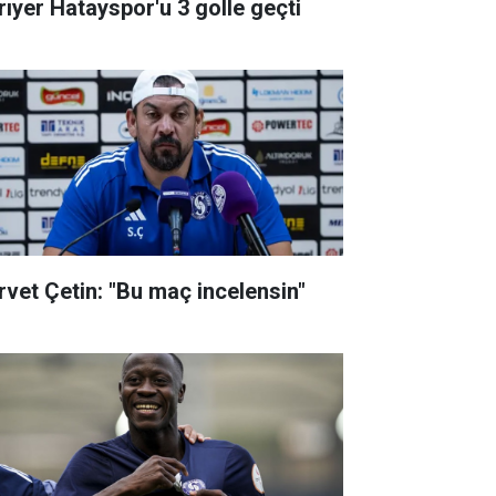
rıyer Hatayspor'u 3 golle geçti
rvet Çetin: "Bu maç incelensin"