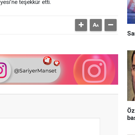
esi’ne teşekkür etti.
Sa
Öz
ba