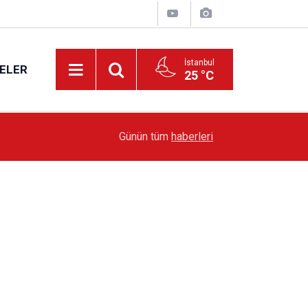
İstanbul
ELER
25 °C
19:51
Sarıyer’de Edebiyat Rüzgârı Esecek
Günün tüm
haberleri