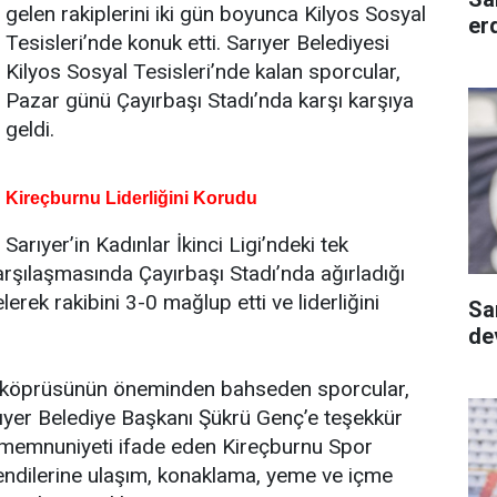
gelen rakiplerini iki gün boyunca Kilyos Sosyal
er
Tesisleri’nde konuk etti. Sarıyer Belediyesi
Kilyos Sosyal Tesisleri’nde kalan sporcular,
Pazar günü Çayırbaşı Stadı’nda karşı karşıya
geldi.
Kireçburnu Liderliğini Korudu
Sarıyer’in Kadınlar İkinci Ligi’ndeki tek
arşılaşmasında Çayırbaşı Stadı’nda ağırladığı
erek rakibini 3-0 mağlup etti ve liderliğini
Sa
dev
uk köprüsünün öneminden bahseden sporcular,
rıyer Belediye Başkanı Şükrü Genç’e teşekkür
u memnuniyeti ifade eden Kireçburnu Spor
ndilerine ulaşım, konaklama, yeme ve içme