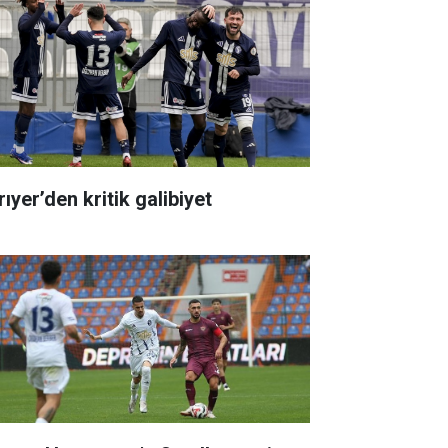
ıyer’den kritik galibiyet