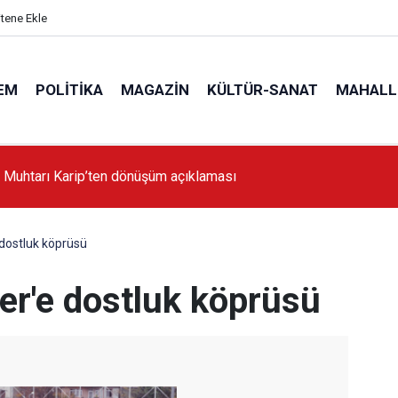
itene Ekle
EM
POLITIKA
MAGAZIN
KÜLTÜR-SANAT
MAHALL
'da İstanbul'a örnek proje gerçekleştirilecek'
 dostluk köprüsü
er'e dostluk köprüsü