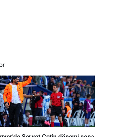
or
rıyer'de Servet Çetin dönemi sona