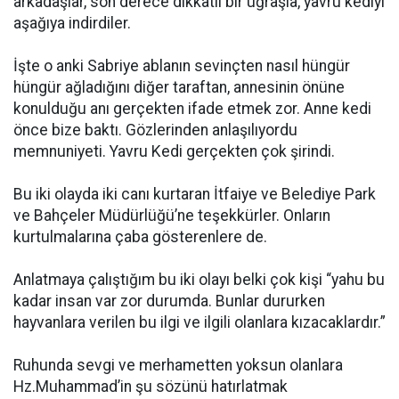
arkadaşlar, son derece dikkatli bir uğraşla, yavru kediyi
aşağıya indirdiler.
İşte o anki Sabriye ablanın sevinçten nasıl hüngür
hüngür ağladığını diğer taraftan, annesinin önüne
konulduğu anı gerçekten ifade etmek zor. Anne kedi
önce bize baktı. Gözlerinden anlaşılıyordu
memnuniyeti. Yavru Kedi gerçekten çok şirindi.
Bu iki olayda iki canı kurtaran İtfaiye ve Belediye Park
ve Bahçeler Müdürlüğü’ne teşekkürler. Onların
kurtulmalarına çaba gösterenlere de.
Anlatmaya çalıştığım bu iki olayı belki çok kişi “yahu bu
kadar insan var zor durumda. Bunlar dururken
hayvanlara verilen bu ilgi ve ilgili olanlara kızacaklardır.”
Ruhunda sevgi ve merhametten yoksun olanlara
Hz.Muhammad’in şu sözünü hatırlatmak