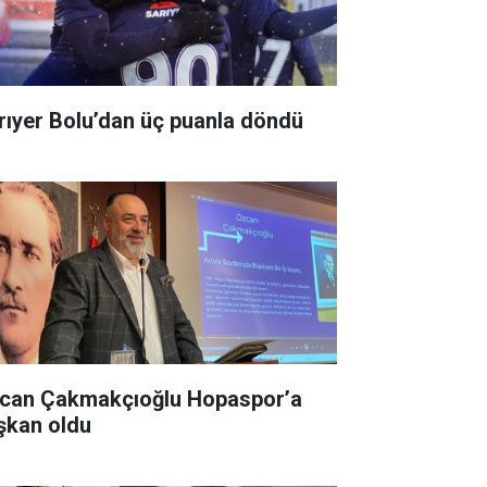
rıyer Bolu’dan üç puanla döndü
can Çakmakçıoğlu Hopaspor’a
şkan oldu