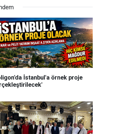
ndem
oligon'da İstanbul'a örnek proje
rçekleştirilecek'