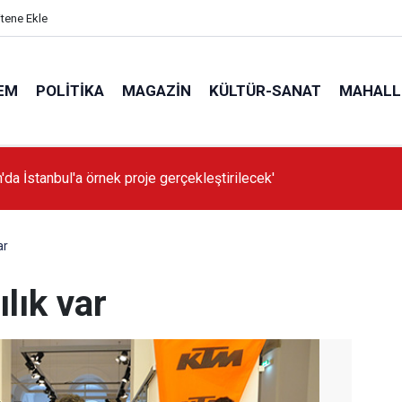
itene Ekle
EM
POLITIKA
MAGAZIN
KÜLTÜR-SANAT
MAHALL
'da İstanbul'a örnek proje gerçekleştirilecek'
ar
lık var