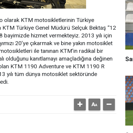
 olarak KTM motosikletlerinin Türkiye
yen KTM Türkiye Genel Müdürü Selçuk Bektaş “12
i 8 bayimizde hizmet vermekteyiz. 2013 yılı için
yımızı 20’ye çıkarmak ve bine yakın motosiklet
tosikletleri ile tanınan KTM’in radikal bir
ialı olduğunu kanıtlamayı amaçladığına değinen
Sar
k olan KTM 1190 Adventure ve KTM 1190 R
13 yılı tüm dünya motosiklet sektöründe
edi.