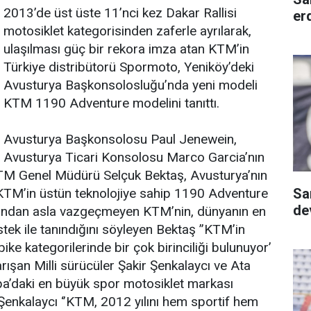
2013’de üst üste 11’nci kez Dakar Rallisi
er
motosiklet kategorisinden zaferle ayrılarak,
ulaşılması güç bir rekora imza atan KTM’in
Türkiye distribütorü Spormoto, Yeniköy’deki
Avusturya Başkonsolosluğu’nda yeni modeli
KTM 1190 Adventure modelini tanıttı.
Avusturya Başkonsolosu Paul Jenewein,
Avusturya Ticari Konsolosu Marco Garcia’nın
KTM Genel Müdürü Selçuk Bektaş, Avusturya’nın
Sa
KTM’in üstün teknolojiye sahip 1190 Adventure
dev
ruhundan asla vazgeçmeyen KTM’nin, dünyanın en
stek ile tanındığını söyleyen Bektaş ”KTM’in
e kategorilerinde bir çok birinciliği bulunuyor’
ışan Milli sürücüler Şakir Şenkalaycı ve Ata
pa’daki en büyük spor motosiklet markası
Şenkalaycı ‘’KTM, 2012 yılını hem sportif hem