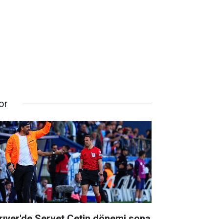
or
rıyer'de Servet Çetin dönemi sona