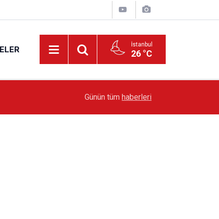
İstanbul
ELER
26 °C
19:51
Sarıyer’de Edebiyat Rüzgârı Esecek
Günün tüm
haberleri