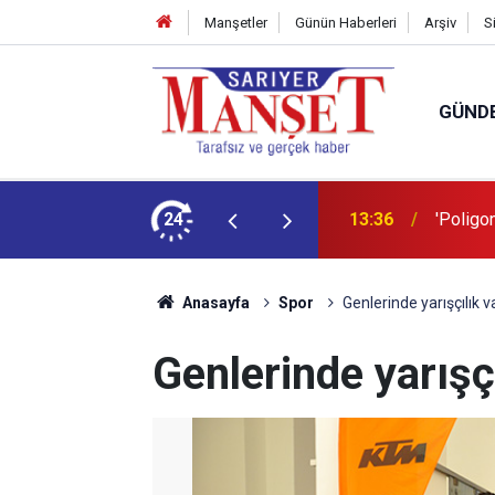
Manşetler
Günün Haberleri
Arşiv
S
GÜND
şüm açıklaması
24
13:36
'Poligon
Anasayfa
Spor
Genlerinde yarışçılık v
Genlerinde yarışçı