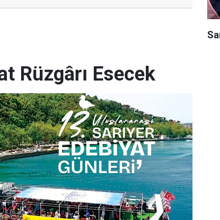
Sar
yat Rüzgârı Esecek