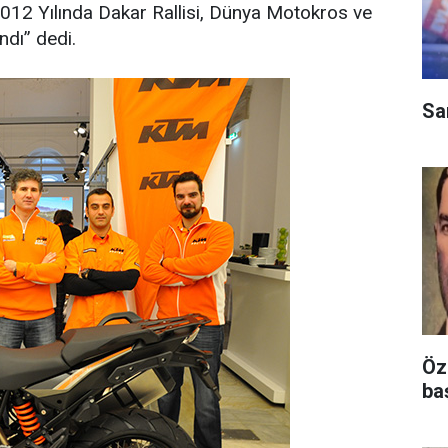
012 Yılında Dakar Rallisi, Dünya Motokros ve
dı’’ dedi.
Sa
Öz
ba