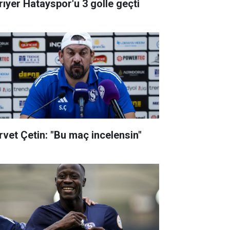
rıyer Hatayspor'u 3 golle geçti
rvet Çetin: "Bu maç incelensin"