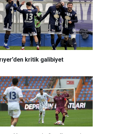
ıyer’den kritik galibiyet