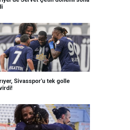
di
rıyer, Sivasspor'u tek golle
irdi!