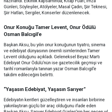
hazırlandı. Etkinlik kapsamında; Kitap Fuarı, İmza
Günleri, Söyleşiler, Atölyeler, Masal Çadırı, Şiir Teknesi,
Şiir Hatları, Sergiler, Konserler düzenlenecek.
Onur Konuğu Tamer Levent, Onur Ödülü
Osman Balcıgil’e
Başkan Aksu, bu yılın onur konuğunun tiyatro, sinema
ve edebiyat dünyasının önemli isimlerinden Tamer
Levent olduğunu açıkladı. Geleneksel Beyaz Martı
Edebiyat Onur Ödülü’nün ise gazetecilik geçmişi ve
tarihî romanlarıyla tanınan yazar Osman Balcıgil’e
takdim edileceğini belirtti.
“Yaşasın Edebiyat, Yaşasın Sarıyer”
Edebiyatın kentleri güzelleştiren ve insanları birbirine
yakınlaştıran güçlü bir araç olduğunu ifade eden
Başkan Aksu, Sarıyer Edebiyat Günleri’nin her geçen yıl