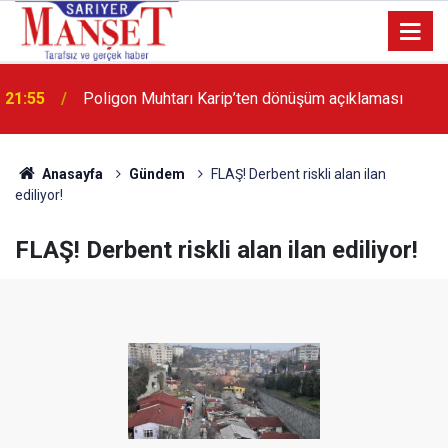
13:36
'Poligon'da İstanbul'a örnek proje gerçekleştirilecek'
Anasayfa
Gündem
FLAŞ! Derbent riskli alan ilan
ediliyor!
FLAŞ! Derbent riskli alan ilan ediliyor!