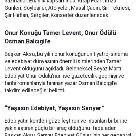
hazırlandı. Etkinlik kapsamında; Kitap Fuarı, İmza
Günleri, Söyleşiler, Atölyeler, Masal Çadırı, Şiir Teknesi,
Şiir Hatları, Sergiler, Konserler düzenlenecek.
Onur Konuğu Tamer Levent, Onur Ödülü
Osman Balcıgil’e
Başkan Aksu, bu yılın onur konuğunun tiyatro, sinema
ve edebiyat dünyasının önemli isimlerinden Tamer
Levent olduğunu açıkladı. Geleneksel Beyaz Martı
Edebiyat Onur Ödülü’nün ise gazetecilik geçmişi ve
tarihî romanlarıyla tanınan yazar Osman Balcıgil’e
takdim edileceğini belirtti.
“Yaşasın Edebiyat, Yaşasın Sarıyer”
Edebiyatın kentleri güzelleştiren ve insanları birbirine
yakınlaştıran güçlü bir araç olduğunu ifade eden
Başkan Aksu, Sarıyer Edebiyat Günleri’nin her geçen yıl