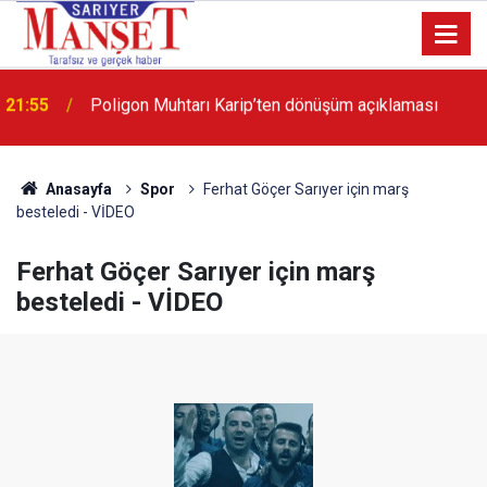
13:36
'Poligon'da İstanbul'a örnek proje gerçekleştirilecek'
Anasayfa
Spor
Ferhat Göçer Sarıyer için marş
besteledi - VİDEO
Ferhat Göçer Sarıyer için marş
besteledi - VİDEO