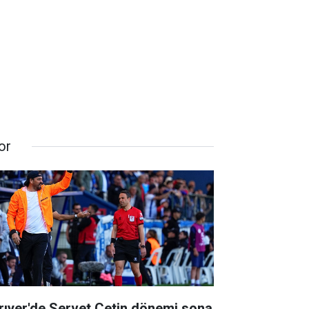
or
rıyer'de Servet Çetin dönemi sona