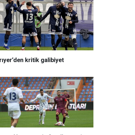
ıyer’den kritik galibiyet