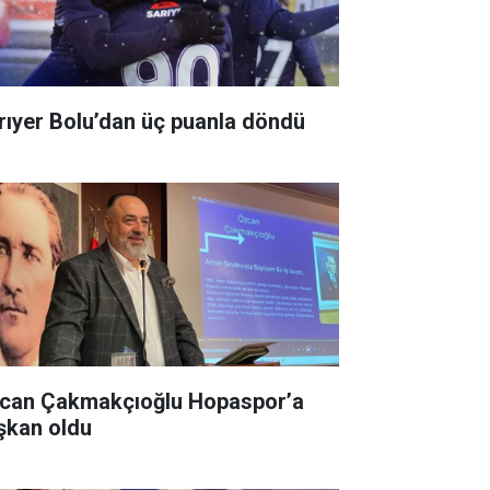
rıyer Bolu’dan üç puanla döndü
can Çakmakçıoğlu Hopaspor’a
şkan oldu