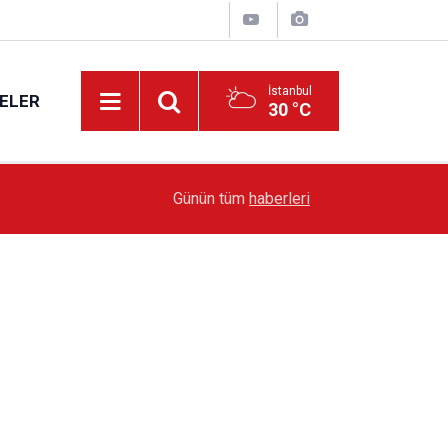
İstanbul
ELER
30 °C
19:51
Sarıyer’de Edebiyat Rüzgârı Esecek
Günün tüm
haberleri