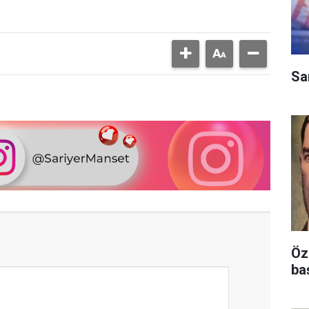
Sa
Öz
ba