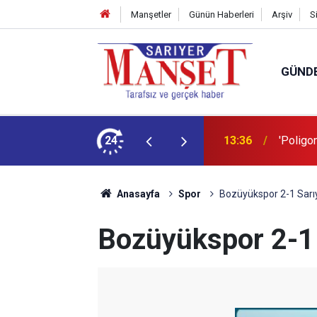
Manşetler
Günün Haberleri
Arşiv
S
GÜND
şüm açıklaması
24
13:36
'Poligon
Anasayfa
Spor
Bozüyükspor 2-1 Sarı
Bozüyükspor 2-1 