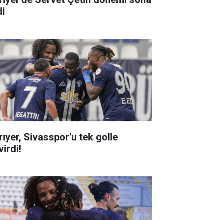
di
rıyer, Sivasspor'u tek golle
irdi!