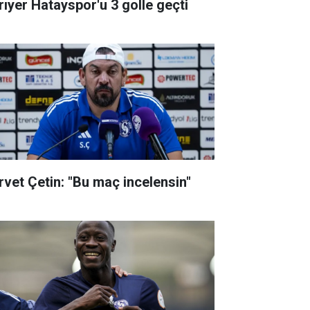
rıyer Hatayspor'u 3 golle geçti
rvet Çetin: "Bu maç incelensin"