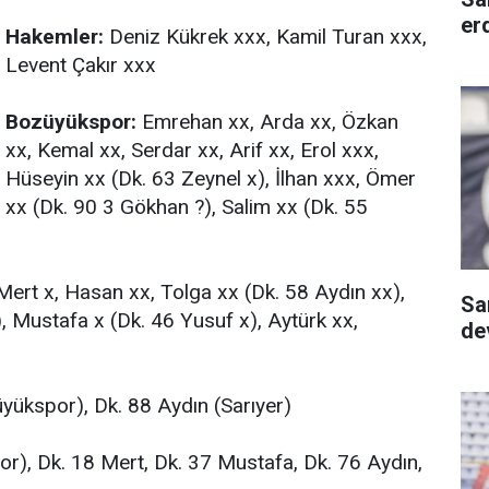
er
Hakemler:
Deniz Kükrek xxx, Kamil Turan xxx,
Levent Çakır xxx
Bozüyükspor:
Emrehan xx, Arda xx, Özkan
xx, Kemal xx, Serdar xx, Arif xx, Erol xxx,
Hüseyin xx (Dk. 63 Zeynel x), İlhan xxx, Ömer
xx (Dk. 90 3 Gökhan ?), Salim xx (Dk. 55
Mert x, Hasan xx, Tolga xx (Dk. 58 Aydın xx),
Sa
, Mustafa x (Dk. 46 Yusuf x), Aytürk xx,
dev
üyükspor), Dk. 88 Aydın (Sarıyer)
), Dk. 18 Mert, Dk. 37 Mustafa, Dk. 76 Aydın,