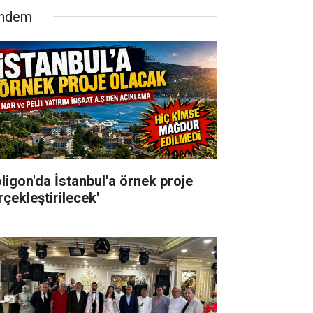
ndem
oligon'da İstanbul'a örnek proje
rçekleştirilecek'