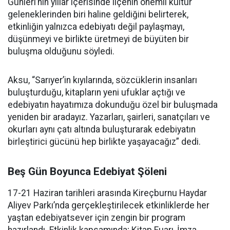
Günleri’nin yıllar içerisinde ilçenin önemli kültür
geleneklerinden biri haline geldiğini belirterek,
etkinliğin yalnızca edebiyatı değil paylaşmayı,
düşünmeyi ve birlikte üretmeyi de büyüten bir
buluşma olduğunu söyledi.
Aksu, “Sarıyer’in kıyılarında, sözcüklerin insanları
buluşturduğu, kitapların yeni ufuklar açtığı ve
edebiyatın hayatımıza dokunduğu özel bir buluşmada
yeniden bir aradayız. Yazarları, şairleri, sanatçıları ve
okurları aynı çatı altında buluşturarak edebiyatın
birleştirici gücünü hep birlikte yaşayacağız” dedi.
Beş Gün Boyunca Edebiyat Şöleni
17-21 Haziran tarihleri arasında Kireçburnu Haydar
Aliyev Parkı’nda gerçekleştirilecek etkinliklerde her
yaştan edebiyatsever için zengin bir program