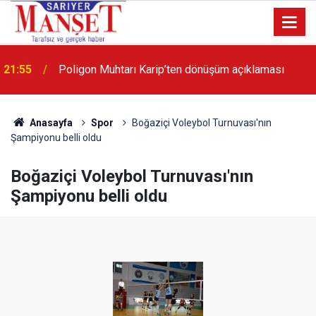
21:55
Poligon Muhtarı Karip’ten dönüşüm açıklaması
13:36
'Poligon'da İstanbul'a örnek proje gerçekleştirilecek'
Anasayfa
Spor
Boğaziçi Voleybol Turnuvası'nın
Şampiyonu belli oldu
Boğaziçi Voleybol Turnuvası'nın
Şampiyonu belli oldu