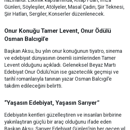
hazırlandı. Etkinlik kapsamında; Kitap Fuarı, İmza
Günleri, Söyleşiler, Atölyeler, Masal Çadırı, Şiir Teknesi,
Şiir Hatları, Sergiler, Konserler düzenlenecek.
Onur Konuğu Tamer Levent, Onur Ödülü
Osman Balcıgil’e
Başkan Aksu, bu yılın onur konuğunun tiyatro, sinema
ve edebiyat dünyasının önemli isimlerinden Tamer
Levent olduğunu açıkladı. Geleneksel Beyaz Martı
Edebiyat Onur Ödülü’nün ise gazetecilik geçmişi ve
tarihî romanlarıyla tanınan yazar Osman Balcıgil’e
takdim edileceğini belirtti.
“Yaşasın Edebiyat, Yaşasın Sarıyer”
Edebiyatın kentleri güzelleştiren ve insanları birbirine
yakınlaştıran güçlü bir araç olduğunu ifade eden
Başkan Aksu, Sarıyer Edebiyat Günleri’nin her geçen yıl