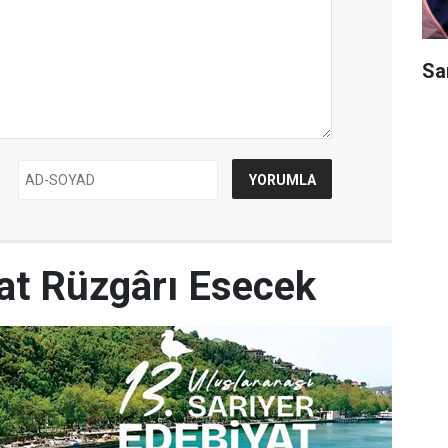
Sar
yat Rüzgârı Esecek