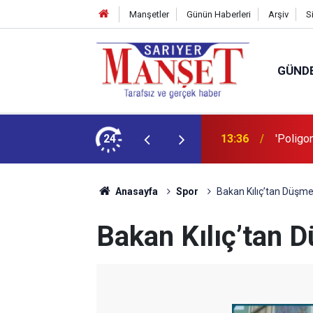
Manşetler
Günün Haberleri
Arşiv
S
GÜND
şüm açıklaması
24
13:36
'Poligon
Anasayfa
Spor
Bakan Kılıç’tan Düşme
Bakan Kılıç’tan D