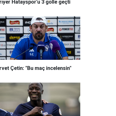
rıyer Hatayspor'u 3 golle geçti
rvet Çetin: "Bu maç incelensin"