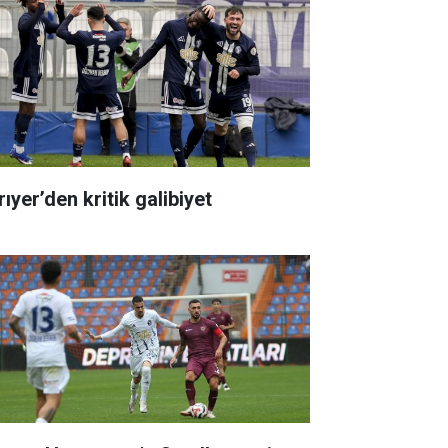
ıyer’den kritik galibiyet