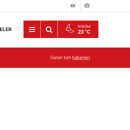
İstanbul
ELER
23 °C
19:51
Sarıyer’de Edebiyat Rüzgârı Esecek
Günün tüm
haberleri