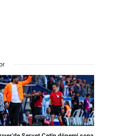
or
rıyer'de Servet Çetin dönemi sona