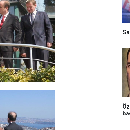
Sa
Öz
ba