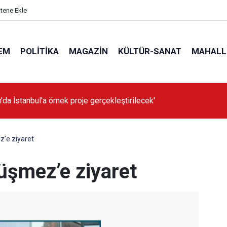
itene Ekle
EM
POLITIKA
MAGAZIN
KÜLTÜR-SANAT
MAHALL
'da İstanbul'a örnek proje gerçekleştirilecek'
z’e ziyaret
üşmez’e ziyaret