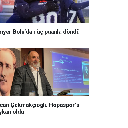
rıyer Bolu’dan üç puanla döndü
can Çakmakçıoğlu Hopaspor’a
şkan oldu