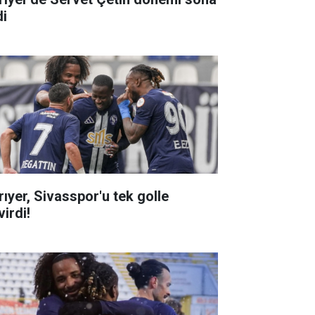
di
rıyer, Sivasspor'u tek golle
irdi!