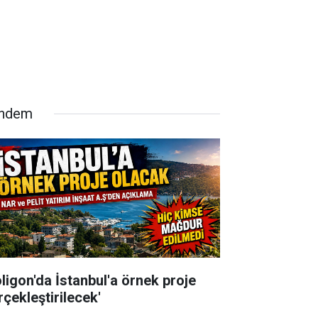
ndem
oligon'da İstanbul'a örnek proje
rçekleştirilecek'