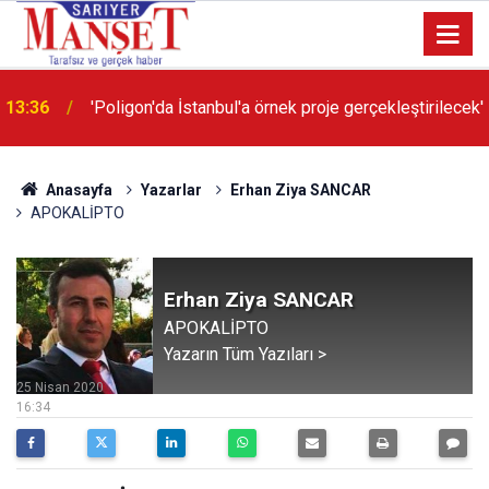
13:36
'Poligon'da İstanbul'a örnek proje gerçekleştirilecek'
Anasayfa
Yazarlar
Erhan Ziya SANCAR
APOKALİPTO
Erhan Ziya SANCAR
APOKALİPTO
Yazarın Tüm Yazıları >
25 Nisan 2020
16:34