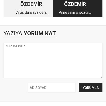
ÖZDEMİR
ÖZDEMİR
Virüs dünyaya ders
Annesinin o sözünü
veriyor
hiç aklından
çıkartmadı...
YAZIYA
YORUM KAT