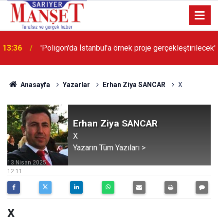
13:36
'Poligon'da İstanbul'a örnek proje gerçekleştirilecek'
Anasayfa
Yazarlar
Erhan Ziya SANCAR
X
Erhan Ziya SANCAR
X
Yazarın Tüm Yazıları >
13 Nisan 2025
12:11
X