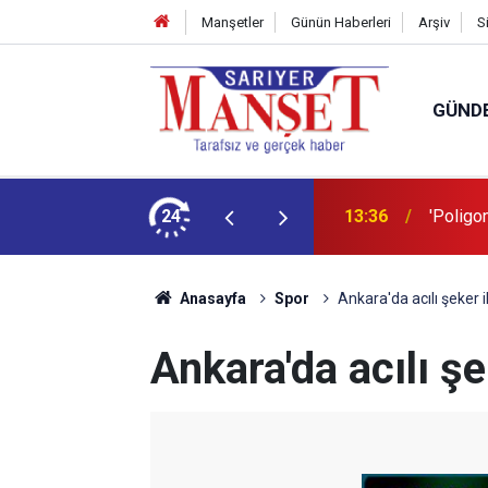
Manşetler
Günün Haberleri
Arşiv
S
GÜND
şüm açıklaması
24
13:36
'Poligon
Anasayfa
Spor
Ankara'da acılı şeker 
Ankara'da acılı ş