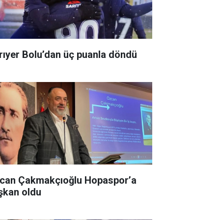
rıyer Bolu’dan üç puanla döndü
can Çakmakçıoğlu Hopaspor’a
şkan oldu