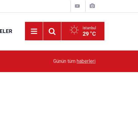
İstanbul
ELER
29 °C
19:51
Sarıyer’de Edebiyat Rüzgârı Esecek
Günün tüm
haberleri