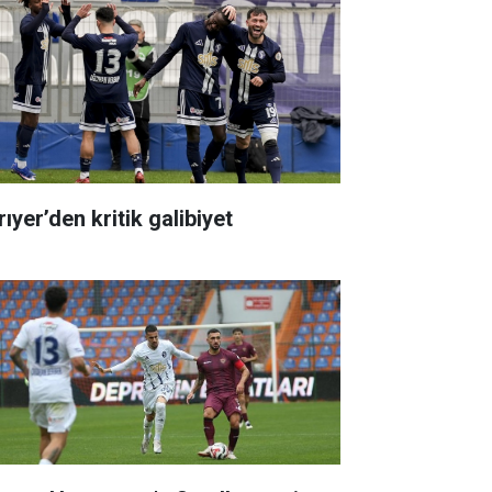
ıyer’den kritik galibiyet