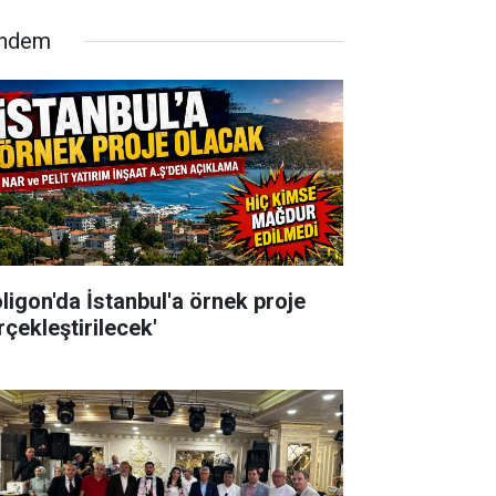
ndem
oligon'da İstanbul'a örnek proje
rçekleştirilecek'