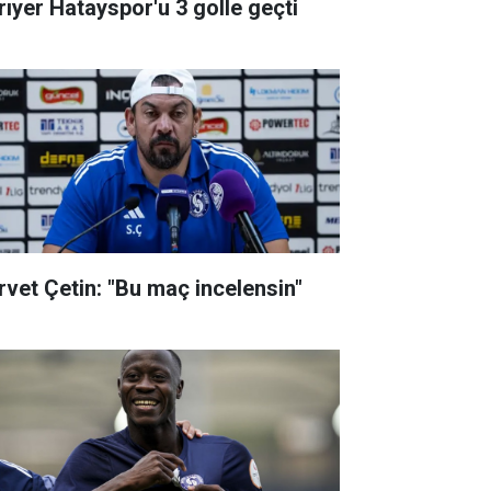
rıyer Hatayspor'u 3 golle geçti
rvet Çetin: "Bu maç incelensin"