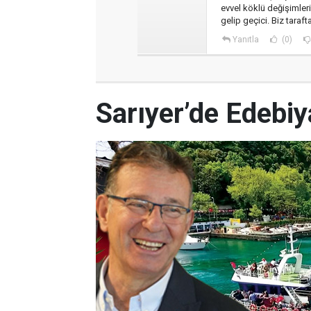
evvel köklü değişimler
gelip geçici. Biz taraft
Yanıtla
(0)
Sarıyer’de Edebi