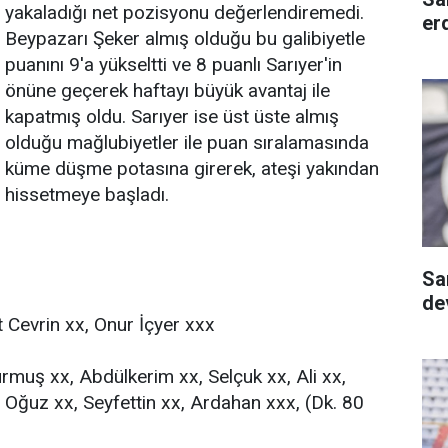
yakaladığı net pozisyonu değerlendiremedi.
er
Beypazarı Şeker almış olduğu bu galibiyetle
puanını 9'a yükseltti ve 8 puanlı Sarıyer'in
önüne geçerek haftayı büyük avantaj ile
kapatmış oldu. Sarıyer ise üst üste almış
olduğu mağlubiyetler ile puan sıralamasında
küme düşme potasına girerek, ateşi yakından
hissetmeye başladı.
Sa
dev
Cevrin xx, Onur İçyer xxx
muş xx, Abdülkerim xx, Selçuk xx, Ali xx,
, Oğuz xx, Seyfettin xx, Ardahan xxx, (Dk. 80