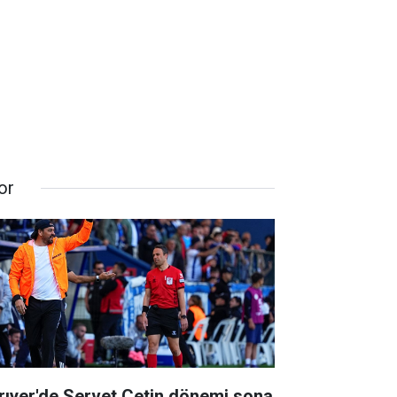
or
rıyer'de Servet Çetin dönemi sona