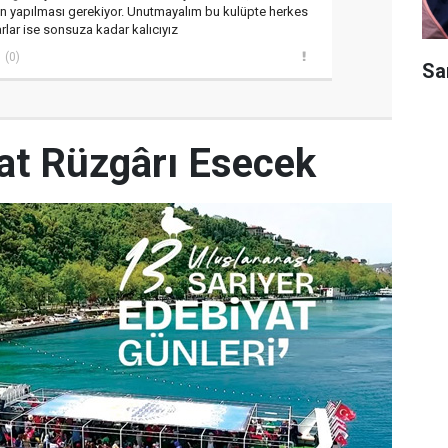
in yapılması gerekiyor. Unutmayalım bu kulüpte herkes
arlar ise sonsuza kadar kalıcıyız
(0)
Sar
yat Rüzgârı Esecek