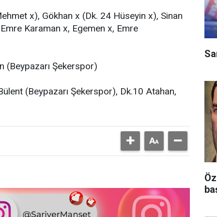
ehmet x), Gökhan x (Dk. 24 Hüseyin x), Sinan
), Emre Karaman x, Egemen x, Emre
Sa
an (Beypazarı Şekerspor)
7 Bülent (Beypazarı Şekerspor), Dk.10 Atahan,
Öz
ba