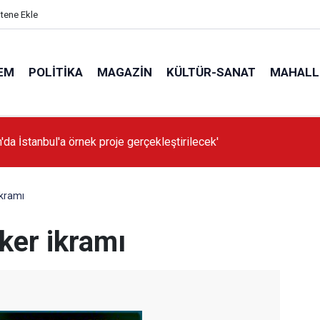
itene Ekle
EM
POLITIKA
MAGAZIN
KÜLTÜR-SANAT
MAHALL
'da İstanbul'a örnek proje gerçekleştirilecek'
ikramı
eker ikramı