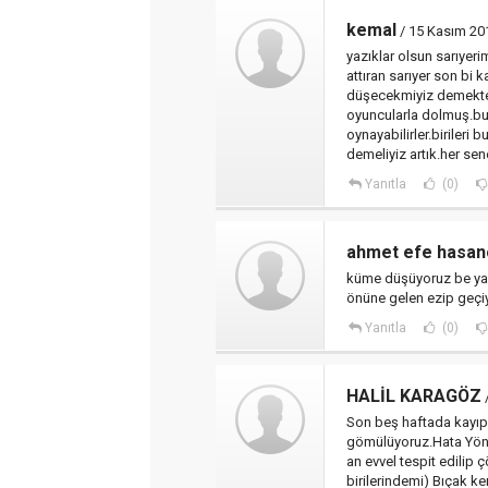
kemal
/ 15 Kasım 201
yazıklar olsun sarıyerim
attıran sarıyer son bi
düşecekmiyiz demekten
oyuncularla dolmuş.bu
oynayabilirler.birileri
demeliyiz artık.her se
Yanıtla
(0)
ahmet efe hasan
küme düşüyoruz be yazı
önüne gelen ezip geçiy
Yanıtla
(0)
HALİL KARAGÖZ
/
Son beş haftada kayıp o
gömülüyoruz.Hata Yöne
an evvel tespit edilip
birilerindemi) Bıçak k