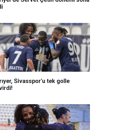
di
rıyer, Sivasspor'u tek golle
irdi!