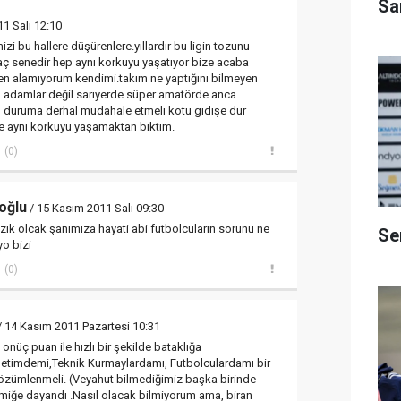
Sa
1 Salı 12:10
izi bu hallere düşürenlere.yıllardır bu ligin tozunu
 kaç senedir hep aynı korkuyu yaşatıyor bize acaba
 alamıyorum kendimi.takım ne yaptığını bilmeyen
 adamlar değil sarıyerde süper amatörde anca
 bu duruma derhal müdahale etmeli kötü gidişe dur
ne aynı korkuyu yaşamaktan bıktım.
(0)
oğlu
/ 15 Kasım 2011 Salı 09:30
k olcak şanımıza hayati abi futbolcuların sorunu ne
Se
o bizi
(0)
 14 Kasım 2011 Pazartesi 10:31
nüç puan ile hızlı bir şekilde bataklığa
timdemi,Teknik Kurmaylardamı, Futbolculardamı bir
 çözümlenmeli. (Veyahut bilmediğimiz başka birinde-
emiğe dayandı .Nasıl olacak bilmiyorum ama, biran