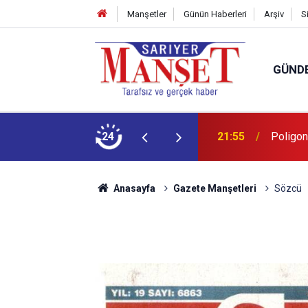
Manşetler
Günün Haberleri
Arşiv
S
GÜND
şüm açıklaması
24
13:36
'Poligon
Anasayfa
Gazete Manşetleri
Sözcü