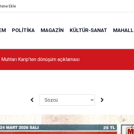
itene Ekle
EM
POLITIKA
MAGAZIN
KÜLTÜR-SANAT
MAHALL
'da İstanbul'a örnek proje gerçekleştirilecek'