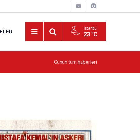
İstanbul
ELER
23 °C
19:51
Sarıyer’de Edebiyat Rüzgârı Esecek
Günün tüm
haberleri