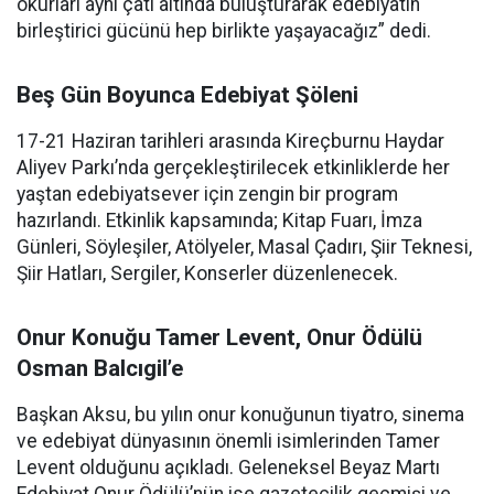
okurları aynı çatı altında buluşturarak edebiyatın
birleştirici gücünü hep birlikte yaşayacağız” dedi.
Beş Gün Boyunca Edebiyat Şöleni
17-21 Haziran tarihleri arasında Kireçburnu Haydar
Aliyev Parkı’nda gerçekleştirilecek etkinliklerde her
yaştan edebiyatsever için zengin bir program
hazırlandı. Etkinlik kapsamında; Kitap Fuarı, İmza
Günleri, Söyleşiler, Atölyeler, Masal Çadırı, Şiir Teknesi,
Şiir Hatları, Sergiler, Konserler düzenlenecek.
Onur Konuğu Tamer Levent, Onur Ödülü
Osman Balcıgil’e
Başkan Aksu, bu yılın onur konuğunun tiyatro, sinema
ve edebiyat dünyasının önemli isimlerinden Tamer
Levent olduğunu açıkladı. Geleneksel Beyaz Martı
Edebiyat Onur Ödülü’nün ise gazetecilik geçmişi ve