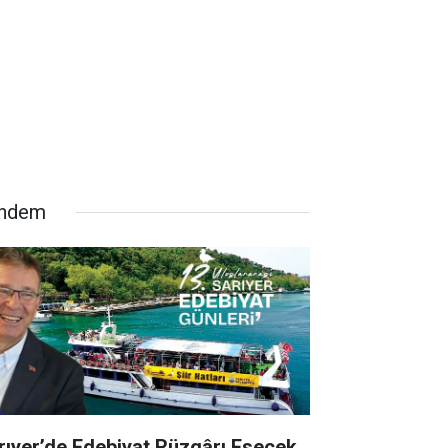
ndem
rıyer’de Edebiyat Rüzgârı Esecek