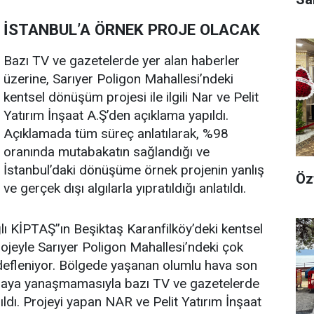
İSTANBUL’A ÖRNEK PROJE OLACAK
Bazı TV ve gazetelerde yer alan haberler
üzerine, Sarıyer Poligon Mahallesi’ndeki
kentsel dönüşüm projesi ile ilgili Nar ve Pelit
Yatırım İnşaat A.Ş’den açıklama yapıldı.
Açıklamada tüm süreç anlatılarak, %98
oranında mutabakatın sağlandığı ve
İstanbul’daki dönüşüme örnek projenin yanlış
Öz
ve gerçek dışı algılarla yıpratıldığı anlatıldı.
ı KİPTAŞ’’ın Beşiktaş Karanfilköy’deki kentsel
rojeyle Sarıyer Poligon Mahallesi’ndeki çok
defleniyor. Bölgede yaşanan olumlu hava son
şmaya yanaşmamasıyla bazı TV ve gazetelerde
ıldı. Projeyi yapan NAR ve Pelit Yatırım İnşaat