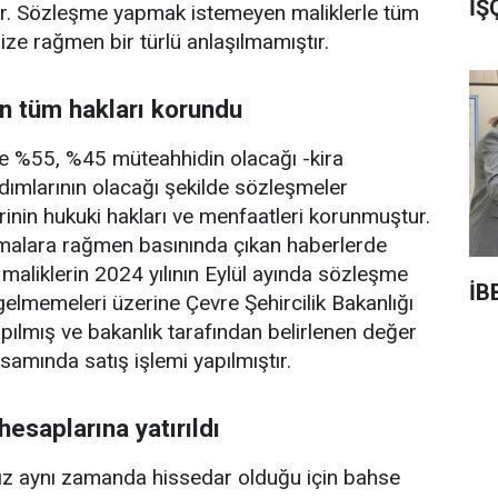
İŞ
ır. Sözleşme yapmak istemeyen maliklerle tüm
ize rağmen bir türlü anlaşılmamıştır.
n tüm hakları korundu
ne %55, %45 müteahhidin olacağı -kira
rdımlarının olacağı şekilde sözleşmeler
inin hukuki hakları ve menfaatleri korunmuştur.
malara rağmen basınında çıkan haberlerde
maliklerin 2024 yılının Eylül ayında sözleşme
İB
elmemeleri üzerine Çevre Şehircilik Bakanlığı
yapılmış ve bakanlık tarafından belirlenen değer
amında satış işlemi yapılmıştır.
esaplarına yatırıldı
mız aynı zamanda hissedar olduğu için bahse