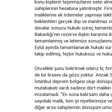
konu kişilerin taşınmazlarını satın al
sahiplerinin hesabına yatırılmıştır. Fi
maliklerine ek ödemeler yapmayı teklif
beklentileri gerçek dışı ve inanılmaz ol
davalar sonucu hukuki süreç tamamlan
Bakanlığı’nın rezerve ilişkin kararına i
tamamlanmış ve lehimize sonuçlanmıştı
Eylül ayında tamamlanarak hukuki süre
takip edilmiş, hiçbir hukuksuz ve huk
Öncelikle şunu belirtmek isteriz ki; f
de bir lirasını da gözü yoktur. Ancak
İstanbul deprem bölgesi olup dönüşü
mutabakatı vardı sadece dört malikin
imzalamadı. “En sona kalırsam daha ço
sayıdaki malik, tüm iyi niyetlerimize 
diğer arsa sahiplerinin dönüşüm umutl