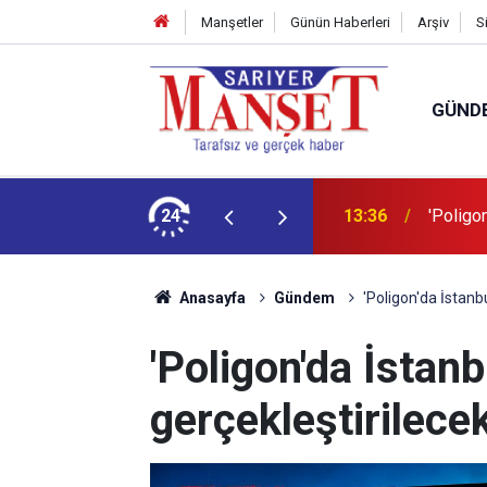
Manşetler
Günün Haberleri
Arşiv
S
GÜND
şüm açıklaması
24
13:36
'Poligon
Anasayfa
Gündem
'Poligon'da İstanbu
'Poligon'da İstanb
gerçekleştirilecek