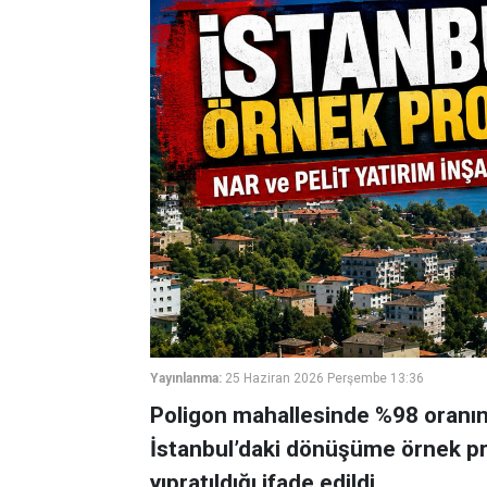
Yayınlanma:
25 Haziran 2026 Perşembe 13:36
Poligon mahallesinde %98 oranın
İstanbul’daki dönüşüme örnek proj
yıpratıldığı ifade edildi..