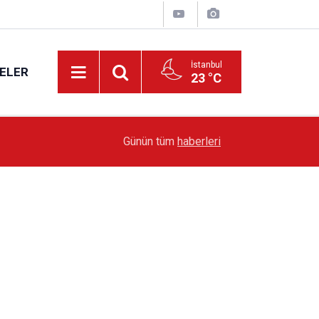
İstanbul
ELER
23 °C
19:51
Sarıyer’de Edebiyat Rüzgârı Esecek
Günün tüm
haberleri