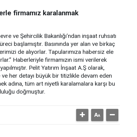
lerle firmamız karalanmak
re ve Şehircilik Bakanlığı’ndan inşaat ruhsatı
reci başlamıştır. Basınında yer alan ve birkaç
rimizi de alıyorlar. Tapularımıza habersiz ele
orlar.” Haberleriyle firmamızın ismi verilerek
apılmıştır. Pelit Yatırım İnşaat A.Ş olarak,
e her detayı büyük bir titizlikle devam eden
ek adına, tüm art niyetli karalamalara karşı bu
luluğu doğmuştur.