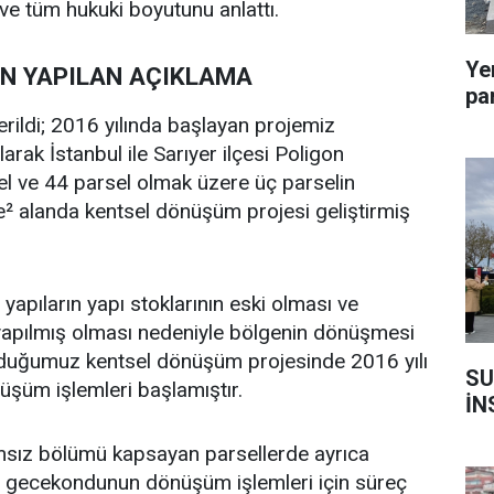
 ve tüm hukuki boyutunu anlattı.
Ye
DEN YAPILAN AÇIKLAMA
pa
erildi; 2016 yılında başlayan projemiz
arak İstanbul ile Sarıyer ilçesi Poligon
l ve 44 parsel olmak üzere üç parselin
re² alanda kentsel dönüşüm projesi geliştirmiş
apıların yapı stoklarının eski olması ve
yapılmış olması nedeniyle bölgenin dönüşmesi
lduğumuz kentsel dönüşüm projesinde 2016 yılı
SU
üşüm işlemleri başlamıştır.
İN
sız bölümü kapsayan parsellerde ayrıca
7 gecekondunun dönüşüm işlemleri için süreç