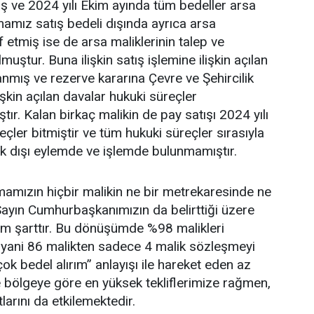
mış ve 2024 yılı Ekim ayında tüm bedeller arsa
rmamız satış bedeli dışında ayrıca arsa
 etmiş ise de arsa maliklerinin talep ve
muştur. Buna ilişkin satış işlemine ilişkin açılan
mış ve rezerve kararına Çevre ve Şehircilik
lişkin açılan davalar hukuki süreçler
r. Kalan birkaç malikin de pay satışı 2024 yılı
çler bitmiştir ve tüm hukuki süreçler sırasıyla
uk dışı eylemde ve işlemde bulunmamıştır.
irmamızın hiçbir malikin ne bir metrekaresinde ne
 Sayın Cumhurbaşkanımızın da belirttiği üzere
m şarttır. Bu dönüşümde %98 malikleri
 yani 86 malikten sadece 4 malik sözleşmeyi
k bedel alırım” anlayışı ile hareket eden az
ve bölgeye göre en yüksek tekliflerimize rağmen,
arını da etkilemektedir.