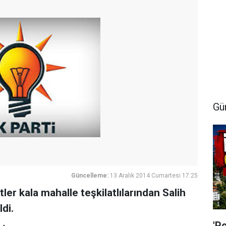
Gü
Güncelleme:
13 Aralık 2014 Cumartesi 17:25
ler kala mahalle teşkilatlılarından Salih
di.
'P