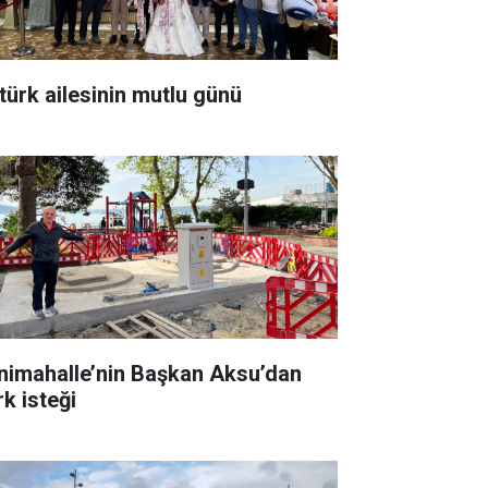
türk ailesinin mutlu günü
nimahalle’nin Başkan Aksu’dan
rk isteği