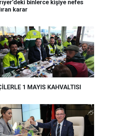
rıyer’deki binlerce kişiye nefes
dıran karar
ÇİLERLE 1 MAYIS KAHVALTISI