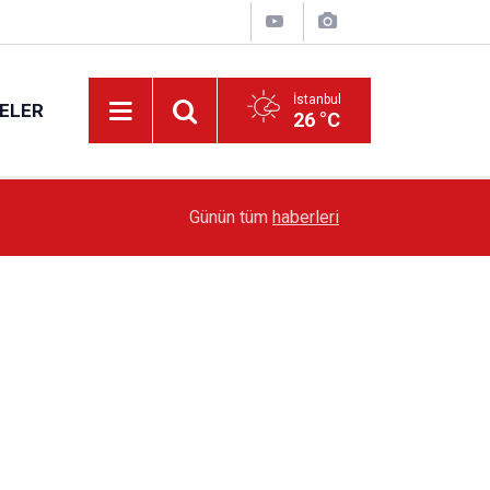
İstanbul
ELER
26 °C
19:51
Sarıyer’de Edebiyat Rüzgârı Esecek
Günün tüm
haberleri