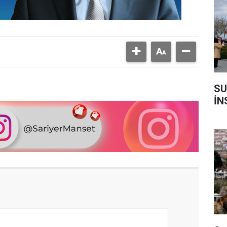
SU
İN