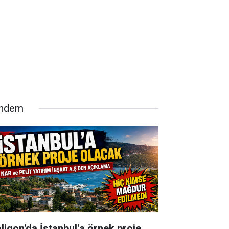
ndem
oligon'da İstanbul'a örnek proje