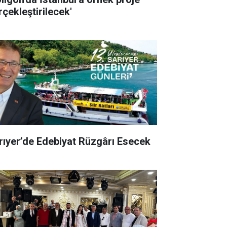
rçekleştirilecek'
rıyer’de Edebiyat Rüzgârı Esecek