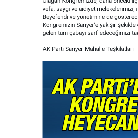
Olağan Kongremizde, daha önceki İl
vefa, saygı ve aidiyet melekelerimiz
Beyefendi ve yönetimine de gösterec
Kongremizin Sarıyer’e yakışır şekilde
gelen tüm çabayı sarf edeceğimizi ta
AK Parti Sarıyer Mahalle Teşkilatları