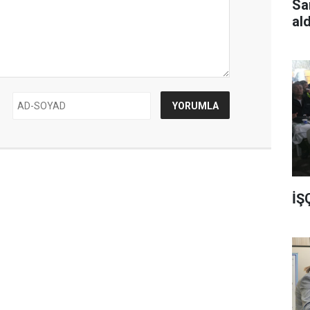
Sa
al
İŞ