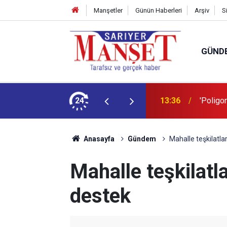
Manşetler
Günün Haberleri
Arşiv
S
GÜND
şüm açıklaması
24
13:36
'Poligon
Anasayfa
Gündem
Mahalle teşkilatla
Mahalle teşkilatl
destek