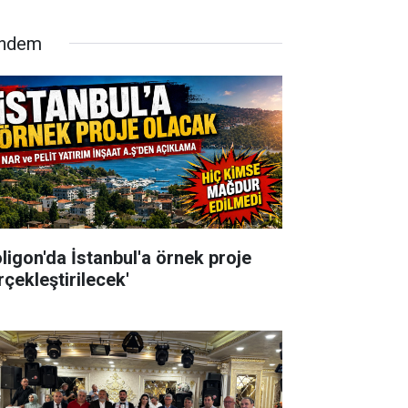
ndem
oligon'da İstanbul'a örnek proje
rçekleştirilecek'