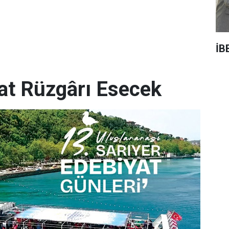
İB
yat Rüzgârı Esecek