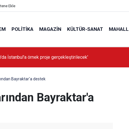
itene Ekle
EM
POLITIKA
MAGAZIN
KÜLTÜR-SANAT
MAHALL
'da İstanbul'a örnek proje gerçekleştirilecek'
rından Bayraktar'a destek
arından Bayraktar'a