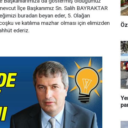
çe Başkanlarımıza da göstermiş olduğumuz
i, mevcut İlçe Başkanımız Sn. Salih BAYRAKTAR
eğimizi buradan beyan eder, 5. Olağan
 coşku ve katılıma mazhar olması için elimizden
Öz
ahhüt ederiz.
Ye
pa