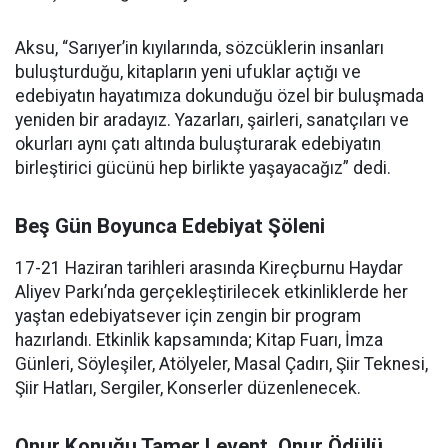
Aksu, “Sarıyer’in kıyılarında, sözcüklerin insanları
buluşturduğu, kitapların yeni ufuklar açtığı ve
edebiyatın hayatımıza dokunduğu özel bir buluşmada
yeniden bir aradayız. Yazarları, şairleri, sanatçıları ve
okurları aynı çatı altında buluşturarak edebiyatın
birleştirici gücünü hep birlikte yaşayacağız” dedi.
Beş Gün Boyunca Edebiyat Şöleni
17-21 Haziran tarihleri arasında Kireçburnu Haydar
Aliyev Parkı’nda gerçekleştirilecek etkinliklerde her
yaştan edebiyatsever için zengin bir program
hazırlandı. Etkinlik kapsamında; Kitap Fuarı, İmza
Günleri, Söyleşiler, Atölyeler, Masal Çadırı, Şiir Teknesi,
Şiir Hatları, Sergiler, Konserler düzenlenecek.
Onur Konuğu Tamer Levent, Onur Ödülü