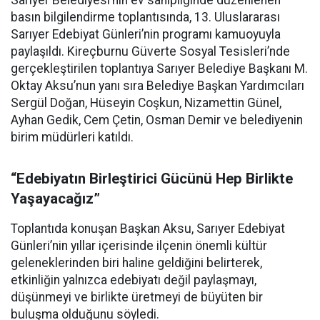
Sarıyer Belediyesi’nin ev sahipliğinde düzenlenen
basın bilgilendirme toplantısında, 13. Uluslararası
Sarıyer Edebiyat Günleri’nin programı kamuoyuyla
paylaşıldı. Kireçburnu Güverte Sosyal Tesisleri’nde
gerçekleştirilen toplantıya Sarıyer Belediye Başkanı M.
Oktay Aksu’nun yanı sıra Belediye Başkan Yardımcıları
Sergül Doğan, Hüseyin Coşkun, Nizamettin Günel,
Ayhan Gedik, Cem Çetin, Osman Demir ve belediyenin
birim müdürleri katıldı.
“Edebiyatın Birleştirici Gücünü Hep Birlikte
Yaşayacağız”
Toplantıda konuşan Başkan Aksu, Sarıyer Edebiyat
Günleri’nin yıllar içerisinde ilçenin önemli kültür
geleneklerinden biri haline geldiğini belirterek,
etkinliğin yalnızca edebiyatı değil paylaşmayı,
düşünmeyi ve birlikte üretmeyi de büyüten bir
buluşma olduğunu söyledi.