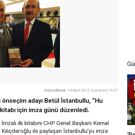
Gü
Güncelleme:
14 Mart 2015 Cumartesi 16:57
li önseçim adayı Betül İstanbullu, “Hu
kitabı için imza günü düzenledi.
İmzalı ilk kitabını CHP Genel Başkanı Kemal
Kılıçdaroğlu ile paylaşan İstanbullu’yu imza
'P