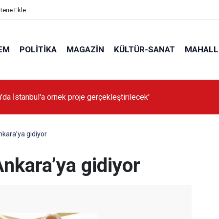
itene Ekle
EM
POLITIKA
MAGAZIN
KÜLTÜR-SANAT
MAHALL
'da İstanbul'a örnek proje gerçekleştirilecek'
nkara’ya gidiyor
Ankara’ya gidiyor