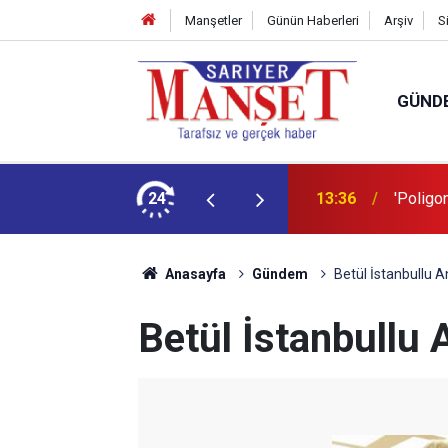
Manşetler
Günün Haberleri
Arşiv
S
GÜND
şüm açıklaması
24
13:36
'Poligon
Anasayfa
Gündem
Betül İstanbullu A
Betül İstanbullu 