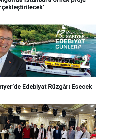
rçekleştirilecek'
rıyer’de Edebiyat Rüzgârı Esecek