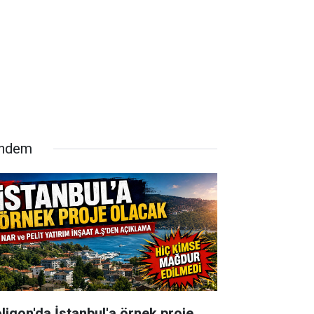
ndem
oligon'da İstanbul'a örnek proje