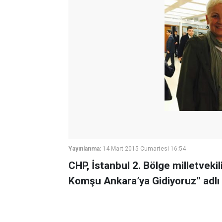
Yayınlanma:
14 Mart 2015 Cumartesi 16:54
CHP, İstanbul 2. Bölge milletveki
Komşu Ankara’ya Gidiyoruz” adlı 