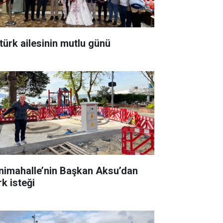
türk ailesinin mutlu günü
nimahalle’nin Başkan Aksu’dan
rk isteği