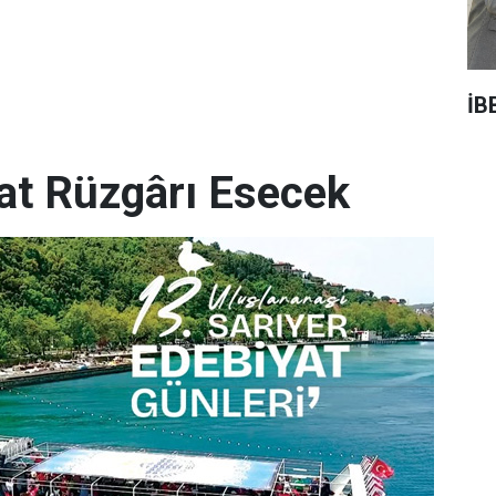
İB
yat Rüzgârı Esecek