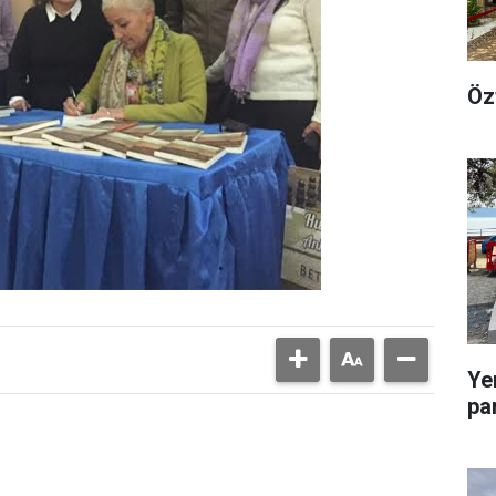
Öz
Ye
pa