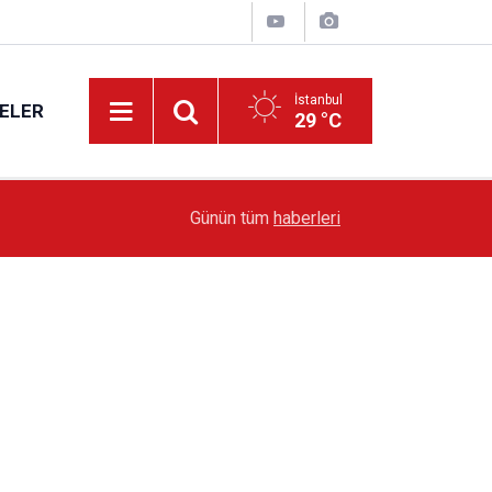
İstanbul
ELER
29 °C
19:51
Sarıyer’de Edebiyat Rüzgârı Esecek
Günün tüm
haberleri