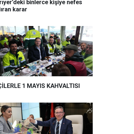
rıyer’deki binlerce kişiye nefes
dıran karar
ÇİLERLE 1 MAYIS KAHVALTISI