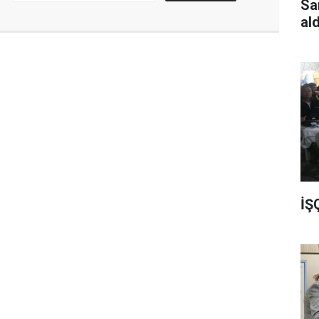
Sa
al
İŞ