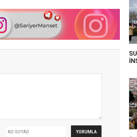
SU
İN