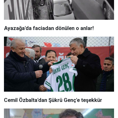
Ayazağa'da faciadan dönülen o anlar!
Cemil Özbalta'dan Şükrü Genç'e teşekkür