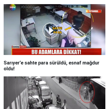
Sarıyer’e sahte para sürüldü, esnaf mağdur
oldu!