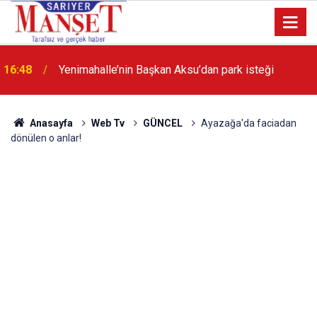
16:48
Yenimahalle’nin Başkan Aksu’dan park isteği
Anasayfa
Web Tv
GÜNCEL
Ayazağa'da faciadan
dönülen o anlar!