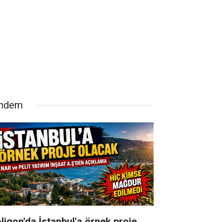
ndem
oligon'da İstanbul'a örnek proje