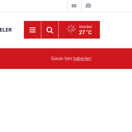
İstanbul
ELER
27 °C
19:51
Sarıyer’de Edebiyat Rüzgârı Esecek
Günün tüm
haberleri