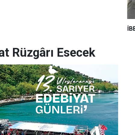
İB
yat Rüzgârı Esecek