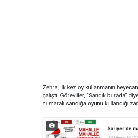
Zehra, ilk kez oy kullanmanın heyeca
çalıştı. Görevliler, "Sandık burada" d
numaralı sandığa oyunu kullandığı zarfı
Sarıyer'de m
17 Nisan 2017 P