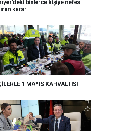
rıyer’deki binlerce kişiye nefes
dıran karar
ÇİLERLE 1 MAYIS KAHVALTISI