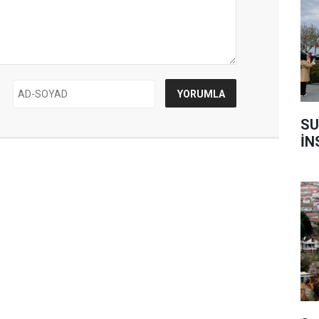
SU
İN