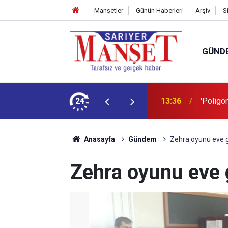
Manşetler
Günün Haberleri
Arşiv
S
GÜND
şüm açıklaması
24
13:36
'Poligon
Anasayfa
Gündem
Zehra oyunu eve 
Zehra oyunu eve 