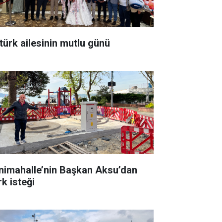
türk ailesinin mutlu günü
nimahalle’nin Başkan Aksu’dan
rk isteği