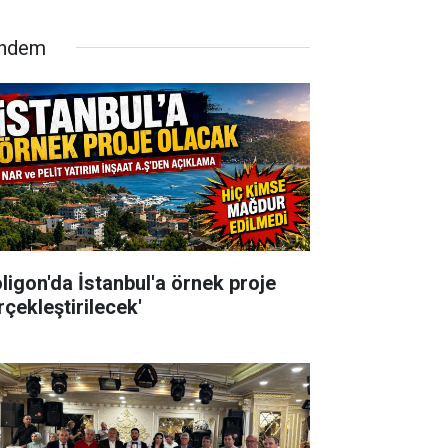
ndem
oligon'da İstanbul'a örnek proje
rçekleştirilecek'