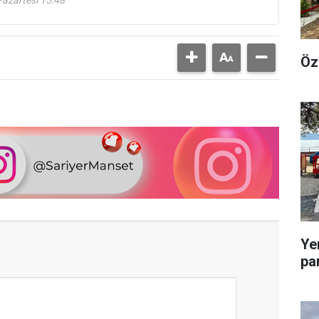
Öz
Ye
pa