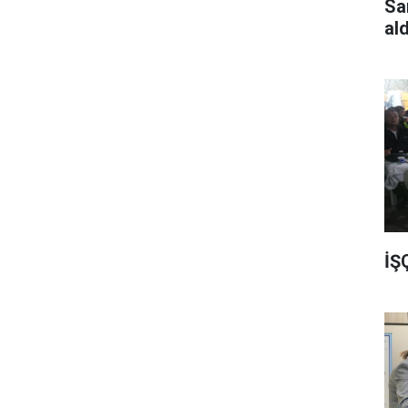
Sa
al
İŞ