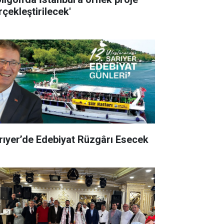
rçekleştirilecek'
rıyer’de Edebiyat Rüzgârı Esecek