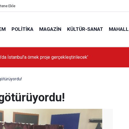
itene Ekle
EM
POLITIKA
MAGAZIN
KÜLTÜR-SANAT
MAHALL
'da İstanbul'a örnek proje gerçekleştirilecek'
götürüyordu!
götürüyordu!