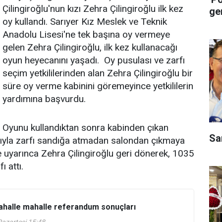
Çilingiroğlu'nun kızı Zehra Çilingiroğlu ilk kez
ge
oy kullandı. Sarıyer Kız Meslek ve Teknik
Anadolu Lisesi'ne tek başına oy vermeye
gelen Zehra Çilingiroğlu, ilk kez kullanacağı
oyun heyecanını yaşadı. Oy pusulası ve zarfı
seçim yetkililerinden alan Zehra Çilingiroğlu bir
süre oy verme kabinini göremeyince yetkililerin
yardımına başvurdu.
Oyunu kullandıktan sonra kabinden çıkan
Sa
nıyla zarfı sandığa atmadan salondan çıkmaya
iye uyarınca Zehra Çilingiroğlu geri dönerek, 1035
 attı.
ahalle mahalle referandum sonuçları
azartesi 15:48