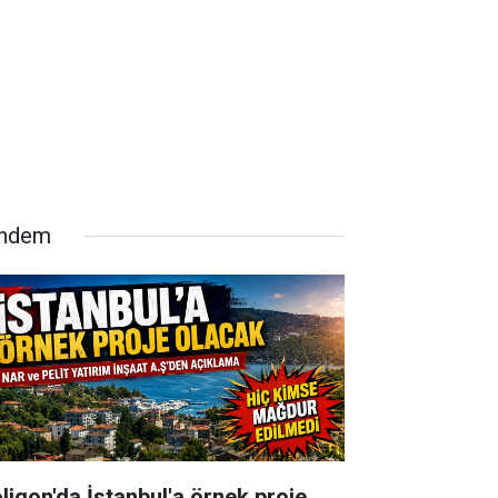
ndem
oligon'da İstanbul'a örnek proje