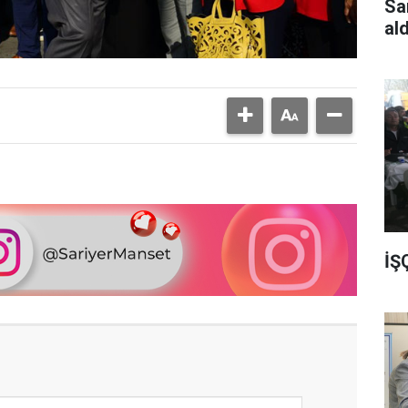
Sa
al
İŞ