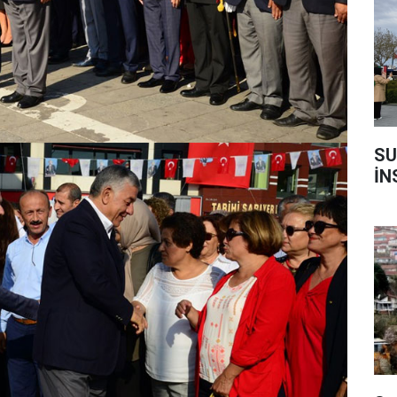
SU
İN