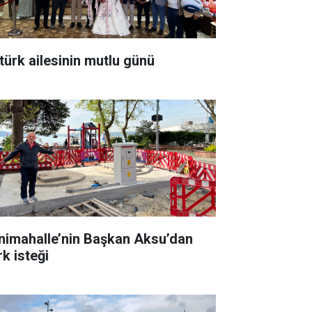
türk ailesinin mutlu günü
nimahalle’nin Başkan Aksu’dan
rk isteği