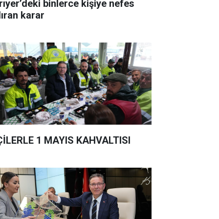
rıyer’deki binlerce kişiye nefes
dıran karar
ÇİLERLE 1 MAYIS KAHVALTISI