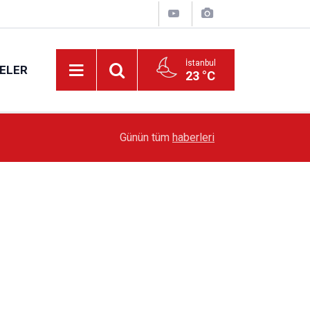
İstanbul
ELER
23 °C
19:51
Sarıyer’de Edebiyat Rüzgârı Esecek
Günün tüm
haberleri