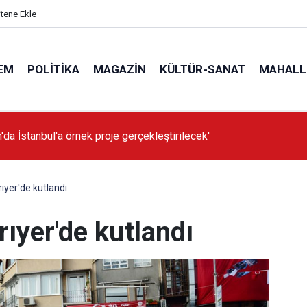
itene Ekle
EM
POLITIKA
MAGAZIN
KÜLTÜR-SANAT
MAHALL
'da İstanbul'a örnek proje gerçekleştirilecek'
ıyer'de kutlandı
ıyer'de kutlandı