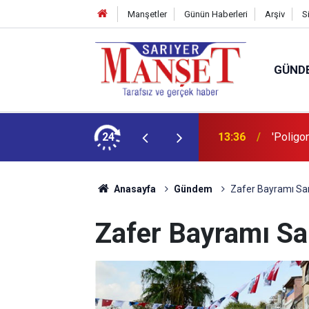
Manşetler
Günün Haberleri
Arşiv
S
GÜND
şüm açıklaması
24
13:36
'Poligon
Anasayfa
Gündem
Zafer Bayramı Sar
Zafer Bayramı Sar