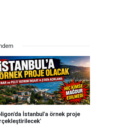
ndem
oligon'da İstanbul'a örnek proje
rçekleştirilecek'