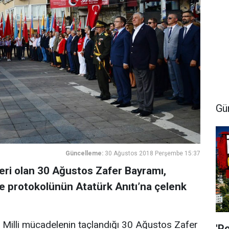
Gü
Güncelleme:
30 Ağustos 2018 Perşembe 15:37
eri olan 30 Ağustos Zafer Bayramı,
çe protokolünün Atatürk Anıtı’na çelenk
Milli mücadelenin taçlandığı 30 Ağustos Zafer
'P