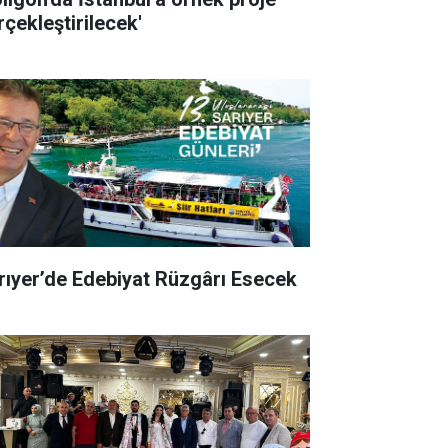
rçekleştirilecek'
rıyer’de Edebiyat Rüzgârı Esecek