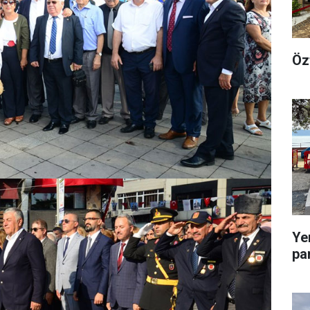
Öz
Ye
pa