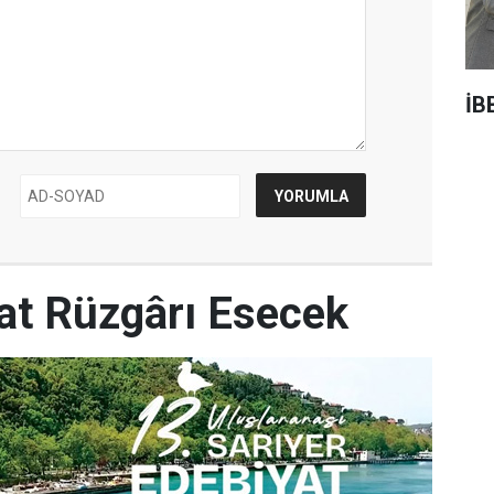
İB
yat Rüzgârı Esecek