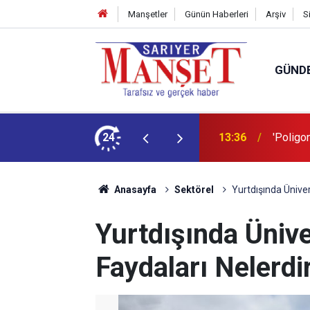
Manşetler
Günün Haberleri
Arşiv
S
GÜND
şüm açıklaması
24
13:36
'Poligon
Anasayfa
Sektörel
Yurtdışında Üniver
Yurtdışında Ünive
Faydaları Nelerdi