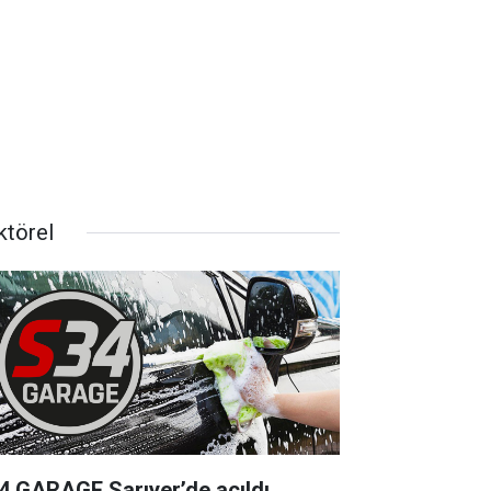
ktörel
4 GARAGE Sarıyer’de açıldı