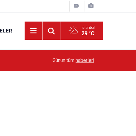
İstanbul
ELER
29 °C
19:51
Sarıyer’de Edebiyat Rüzgârı Esecek
Günün tüm
haberleri