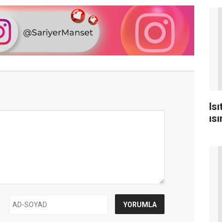
Is
ısı