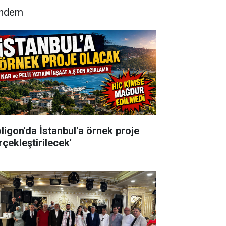
ndem
oligon'da İstanbul'a örnek proje
rçekleştirilecek'