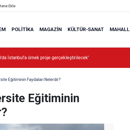
itene Ekle
EM
POLITIKA
MAGAZIN
KÜLTÜR-SANAT
MAHALL
'da İstanbul'a örnek proje gerçekleştirilecek'
site Eğitiminin Faydaları Nelerdir?
rsite Eğitiminin
r?