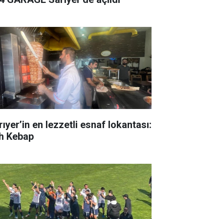
ıyer’in en lezzetli esnaf lokantası:
h Kebap