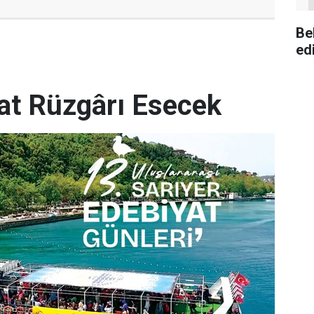
Be
ed
yat Rüzgârı Esecek