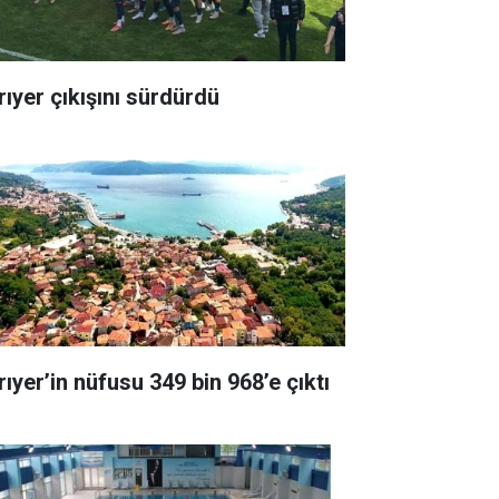
rıyer çıkışını sürdürdü
rıyer’in nüfusu 349 bin 968’e çıktı