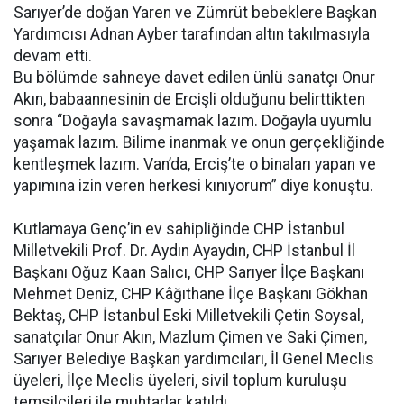
Sarıyer’de doğan Yaren ve Zümrüt bebeklere Başkan
Yardımcısı Adnan Ayber tarafından altın takılmasıyla
devam etti.
Bu bölümde sahneye davet edilen ünlü sanatçı Onur
Akın, babaannesinin de Ercişli olduğunu belirttikten
sonra “Doğayla savaşmamak lazım. Doğayla uyumlu
yaşamak lazım. Bilime inanmak ve onun gerçekliğinde
kentleşmek lazım. Van’da, Erciş’te o binaları yapan ve
yapımına izin veren herkesi kınıyorum” diye konuştu.
Kutlamaya Genç’in ev sahipliğinde CHP İstanbul
Milletvekili Prof. Dr. Aydın Ayaydın, CHP İstanbul İl
Başkanı Oğuz Kaan Salıcı, CHP Sarıyer İlçe Başkanı
Mehmet Deniz, CHP Kâğıthane İlçe Başkanı Gökhan
Bektaş, CHP İstanbul Eski Milletvekili Çetin Soysal,
sanatçılar Onur Akın, Mazlum Çimen ve Saki Çimen,
Sarıyer Belediye Başkan yardımcıları, İl Genel Meclis
üyeleri, İlçe Meclis üyeleri, sivil toplum kuruluşu
temsilcileri ile muhtarlar katıldı.