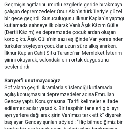
Geçmişin ağıtlarını umutlu ezgilerle geride bırakmaya
çalışan depremzedeler Onur Akın’ın türküleriyle güzel
bir gece geçirdi. Sunuculuğunu İlknur Kaplan’ın yaptığı
kutlamada sahneye ilk olarak Vanlı Âşık Kâzım Gülle
(Dertli Kâzım) ve depremzede çocuklardan oluşan
koro çıktı. Âşık Gülle’nin sazı eşliğinde Van yöresinden
türküler söyleyen çocuklar uzun süre alkışlanırken,
İlknur Kaplan Cahit Sıtkı Tarancı’nın Memleket İsterim
şiirini okuyarak, salondakilerin ortak duygusunu
seslendirdi.
Sarıyer’i unutmayacağız
Sofraların çeşitli ikramlarla süslendiği kutlamada
açılış konuşmasını depremzedeler adına Emrullah
Gencay yaptı. Konuşmasına “Tarifi kelimelerle ifade
edilemez acılar yaşadık. Bir tespihin taneleri gibi ayrı
ayrı yerlere dağılarak şirin Van’ımızı terk ettik” diyerek
başlayan Gencay şunları söyledi: “Hiç bilmediğimiz bir