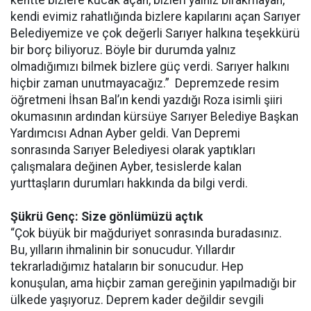
kentte bizlere kucak açan, bizleri yalnız bırakmayan,
kendi evimiz rahatlığında bizlere kapılarını açan Sarıyer
Belediyemize ve çok değerli Sarıyer halkına teşekkürü
bir borç biliyoruz. Böyle bir durumda yalnız
olmadığımızı bilmek bizlere güç verdi. Sarıyer halkını
hiçbir zaman unutmayacağız.” Depremzede resim
öğretmeni İhsan Bal’ın kendi yazdığı Roza isimli şiiri
okumasının ardından kürsüye Sarıyer Belediye Başkan
Yardımcısı Adnan Ayber geldi. Van Depremi
sonrasında Sarıyer Belediyesi olarak yaptıkları
çalışmalara değinen Ayber, tesislerde kalan
yurttaşların durumları hakkında da bilgi verdi.
Şükrü Genç: Size gönlümüzü açtık
“Çok büyük bir mağduriyet sonrasında buradasınız.
Bu, yılların ihmalinin bir sonucudur. Yıllardır
tekrarladığımız hataların bir sonucudur. Hep
konuşulan, ama hiçbir zaman gereğinin yapılmadığı bir
ülkede yaşıyoruz. Deprem kader değildir sevgili