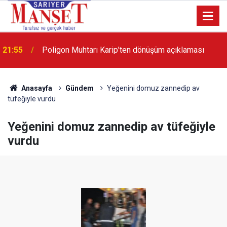
13:36
'Poligon'da İstanbul'a örnek proje gerçekleştirilecek'
Anasayfa
Gündem
Yeğenini domuz zannedip av
tüfeğiyle vurdu
Yeğenini domuz zannedip av tüfeğiyle
vurdu