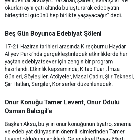
yeniden bir aradayız. Yazarları, şairleri, sanatçıları ve
okurları aynı çatı altında buluşturarak edebiyatın
birleştirici gücünü hep birlikte yaşayacağız” dedi.
Beş Gün Boyunca Edebiyat Şöleni
17-21 Haziran tarihleri arasında Kireçburnu Haydar
Aliyev Parkı’nda gerçekleştirilecek etkinliklerde her
yaştan edebiyatsever için zengin bir program
hazırlandı. Etkinlik kapsamında; Kitap Fuarı, İmza
Günleri, Söyleşiler, Atölyeler, Masal Çadırı, Şiir Teknesi,
Şiir Hatları, Sergiler, Konserler düzenlenecek.
Onur Konuğu Tamer Levent, Onur Ödülü
Osman Balcıgil’e
Başkan Aksu, bu yılın onur konuğunun tiyatro, sinema
ve edebiyat dünyasının önemli isimlerinden Tamer
Levent olduğunu açıkladı. Geleneksel Beyaz Martı