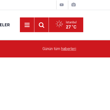
İstanbul
ELER
27 °C
19:51
Sarıyer’de Edebiyat Rüzgârı Esecek
Günün tüm
haberleri