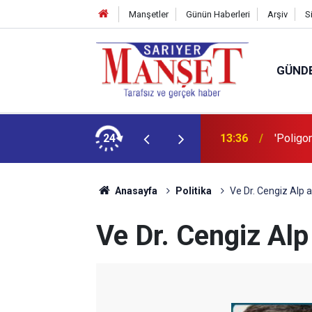
Manşetler
Günün Haberleri
Arşiv
S
GÜND
şüm açıklaması
24
13:36
'Poligon
Anasayfa
Politika
Ve Dr. Cengiz Alp a
Ve Dr. Cengiz Alp