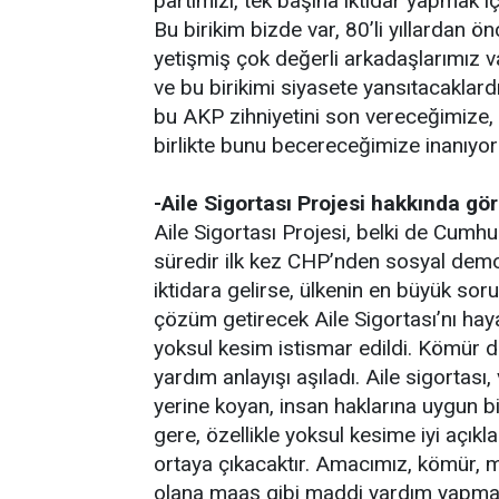
partimizi, tek başına iktidar yapmak 
Bu birikim bizde var, 80’li yıllardan 
yetişmiş çok değerli arkadaşlarımız 
ve bu birikimi siyasete yansıtacaklardı
bu AKP zihniyetini son vereceğimize,
birlikte bunu becereceğimize inanıyo
-Aile Sigortası Projesi hakkında gör
Aile Sigortası Projesi, belki de Cumhur
süredir ilk kez CHP’nden sosyal demokr
iktidara gelirse, ülkenin en büyük so
çözüm getirecek Aile Sigortası’nı ha
yoksul kesim istismar edildi. Kömür da
yardım anlayışı aşıladı. Aile sigortası
yerine koyan, insan haklarına uygun b
gere, özellikle yoksul kesime iyi açıkl
ortaya çıkacaktır. Amacımız, kömür, m
olana maaş gibi maddi yardım yapmak ve