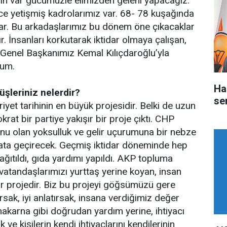
için var gücümüzle elimizden geleni yapacağız.
önce yetişmiş kadrolarımız var. 68- 78 kuşağında
var. Bu arkadaşlarımız bu dönem öne çıkacaklar
r. İnsanları korkutarak iktidar olmaya çalışan,
 Genel Başkanımız Kemal Kılıçdaroğlu’yla
rum.
Ha
üşleriniz nelerdir?
ser
iyet tarihinin en büyük projesidir. Belki de uzun
at bir partiye yakışır bir proje çıktı. CHP
runu olan yoksulluk ve gelir uçurumuna bir nebze
yata geçirecek. Geçmiş iktidar döneminde hep
ğıtıldı, gıda yardımı yapıldı. AKP topluma
, vatandaşlarımızı yurttaş yerine koyan, insan
ir projedir. Biz bu projeyi göğsümüzü gere
arsak, iyi anlatırsak, insana verdiğimiz değer
akarna gibi doğrudan yardım yerine, ihtiyacı
 kişilerin kendi ihtiyaçlarını kendilerinin