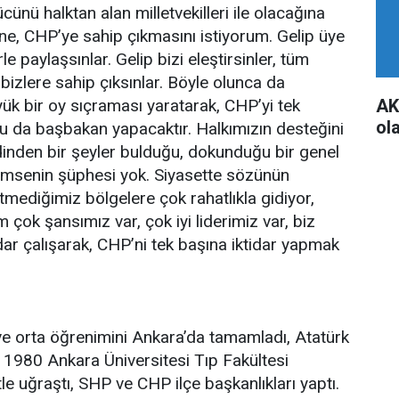
nü halktan alan milletvekilleri ile olacağına
ne, CHP’ye sahip çıkmasını istiyorum. Gelip üye
erle paylaşsınlar. Gelip bizi eleştirsinler, tüm
bizlere sahip çıksınlar. Böyle olunca da
AK
yük bir oy sıçraması yaratarak, CHP’yi tek
ol
nu da başbakan yapacaktır. Halkımızın desteğini
dinden bir şeyler bulduğu, dokunduğu bir genel
imsenin şüphesi yok. Siyasette sözünün
itmediğimiz bölgelere çok rahatlıkla gidiyor,
çok şansımız var, çok iyi liderimiz var, biz
dar çalışarak, CHP’ni tek başına iktidar yapmak
e orta öğrenimini Ankara’da tamamladı, Atatürk
. 1980 Ankara Üniversitesi Tıp Fakültesi
e uğraştı, SHP ve CHP ilçe başkanlıkları yaptı.