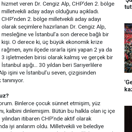
hizmet veren Dr. Cengiz Alp, CHP’den 2. bölge
tut
milletvekili aday adayı olduğunu açıkladı.
CHP’nden 2. bölge milletvekili aday adayı
olarak seçimlere hazırlanan Dr. Cengiz Alp,
mesleğine ve İstanbul’a son derece bağlı bir
kişi. O derece ki, üç büyük ekonomik krize
rağmen, aynı ilçede ısrarla işini yapan 2 ya da
3 işletmeden birisi olarak kalmış ve gerçek bir
İstanbul aşığı… 30 yıldan beri Sarıyerlilere
lp işini ve İstanbul’u seven, çizgisinden
tanınıyor.
'G
ka
nuz?
iyorum. Binlerce çocuk sünnet etmişim, yüz
ı, kalbini dinlemişim. Bütün bu halkla olan iç içe
5 yılından itibaren CHP’nde aktif olarak
 iyi anılarım oldu. Milletvekili ve belediye