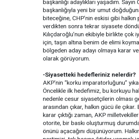
başkanlığı adaylıkları yaşadım. Sayın
başkanlığıyla yeni bir umut doğduğuna,
biteceğine, CHP’nin eskisi gibi halkın 
verdikten sonra tekrar siyasete dön
Kılıçdaroğlu’nun ekibiyle birlikte çok i
için, taşın altına benim de elimi koy
bölgeden aday adayı olmaya karar ve
olarak görüyorum.
-Siyasetteki hedefleriniz nelerdir?
AKP’nin “korku imparatorluğunu” yıka
Öncelikle ilk hedefimiz, bu korkuyu h
nedenle cesur siyasetçilerin olması g
arasından çıkar, halkın gücü ile çıkar.
karar çıktığı zaman, AKP milletvekilleri
otorite, bir baskı oluşturmuş durumd
önünü açacağını düşünüyorum. Halkın 