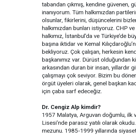
tabandan çıkmış, kendine güvenen, gücü
inanıyorum. Tüm halkımızdan partileri
olsunlar, fikirlerini, düşüncelerini bizl
halkımızdan bunları istiyoruz. CHP ve 
halkımız, İstanbul’da ve Türkiye’de bü
başına iktidar ve Kemal Kılıçdaroğlu’
bekliyoruz. Çok çalışan, herkesin ken
başkanımız var. Dürüst olduğundan k
arkasından duran bir insan, yıllardır g
çalışmayı çok seviyor. Bizim bu dönem 
örgüt üyeleri olarak, genel başkan ka
için çaba sarf edeceğiz.
Dr. Cengiz Alp kimdir?
1957 Malatya, Arguvan doğumlu, ilk v
Lisesi’nde parasız yatılı olarak okudu
mezunu. 1985-1999 yıllarında siyasetl