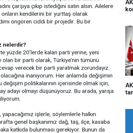
AK
ını çarşıya çıkıp istediğini satın alsın. Ailelere
ko
 onların kendilerini bir yurttaş olarak
ımı öngören ciddi bir projedir. Bu bir
 nelerdir?
e yüzde 20’lerde kalan parti yerine, yeni
e olan bir parti olarak, Türkiye’nin tümünü
a cevap verecek bir parti yaratmak zorundayız.
le olacağına inanıyorum. Her anlamda değişimin
eğişim politikalarının içerisinde olmak için,
AK
aday adayı olmayı düşünüyoruz. Bu arada, yarışa
ta
iliyorum.
, yapacağımız işlerle, söylemlerle halkın
rafta genel başkanımız dağ, taş, ilçe, kasaba
laka katkıda bulunması gerekiyor. Bunun da