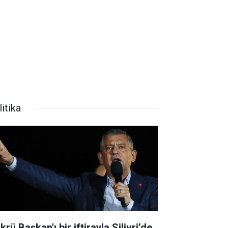
itika
krü Başkan'ı bir iftirayla Silivri’de