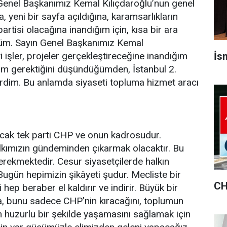
 Genel Başkanımız Kemal Kılıçdaroğlu’nun genel
 yeni bir sayfa açıldığına, karamsarlıkların
partisi olacağına inandığım için, kısa bir ara
düm. Sayın Genel Başkanımız Kemal
İsm
yi işler, projeler gerçekleştireceğine inandığım
mam gerektiğini düşündüğümden, İstanbul 2.
rdim. Bu anlamda siyaseti topluma hizmet aracı
cak tek parti CHP ve onun kadrosudur.
alkımızın gündeminden çıkarmak olacaktır. Bu
erekmektedir. Cesur siyasetçilerde halkın
 Bugün hepimizin şikâyeti şudur. Mecliste bir
CH
 hep beraber el kaldırır ve indirir. Büyük bir
a, bunu sadece CHP’nin kıracağını, toplumun
huzurlu bir şekilde yaşamasını sağlamak için